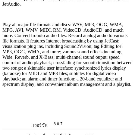
JetAudio.
Play all major file formats and discs: WAV, MP3, OGG, WMA,
MPG, AVI, WMV, MIDI, RM, VideoCD, AudioCD, and much
more. Convert from/to audio files. Record analog audio to various
file formats. It features Internet broadcasting by using JetCast;
visualization plug-ins, including Sound2Vision; tag Editing for
MP3, OGG, WMA, and more; various sound effects including
Wide, Reverb, and X-Bass; multi-channel sound ouput; speed
control of audio playback; crossfading for smooth transition between
two songs; a skinnable user interface; synchronized lyrics display
(karaoke) for MIDI and MP3 files; subtitles for digital video
playback; an alarm and timer function; a 20-band equalizer and
spectrum display; and convenient album management and a playlist.
8.0.7
เวอร์ชัน