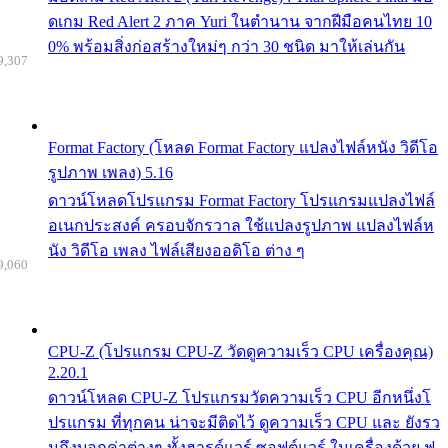
ดเกม Red Alert 2 ภาค Yuri ในตำนาน จากฝีมือคนไทย 10
0% พร้อมสิ่งก่อสร้างใหม่ๆ กว่า 30 ชนิด มาให้เล่นกัน
9,307
Format Factory (โหลด Format Factory แปลงไฟล์หนัง วิดีโอ
รูปภาพ เพลง) 5.16
ดาวน์โหลดโปรแกรม Format Factory โปรแกรมแปลงไฟล์
อเนกประสงค์ ครอบจักรวาล ใช้แปลงรูปภาพ แปลงไฟล์ห
นัง วิดีโอ เพลง ไฟล์เสียงออดิโอ ต่าง ๆ
9,060
CPU-Z (โปรแกรม CPU-Z วัดดูความเร็ว CPU เครื่องคุณ)
2.20.1
ดาวน์โหลด CPU-Z โปรแกรมวัดความเร็ว CPU อีกหนึ่งโ
ปรแกรม ที่ทุกคน น่าจะมีติดไว้ ดูความเร็ว CPU และ ยังรว
มถึงบอกค่าต่างๆ ทั้งฮารด์แวร์ ซอฟต์แวร์ ในเครื่องด้วย ฟ