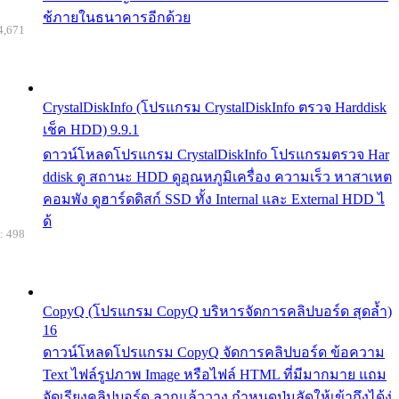
ช้ภายในธนาคารอีกด้วย
4,671
CrystalDiskInfo (โปรแกรม CrystalDiskInfo ตรวจ Harddisk
เช็ค HDD) 9.9.1
ดาวน์โหลดโปรแกรม CrystalDiskInfo โปรแกรมตรวจ Har
ddisk ดู สถานะ HDD ดูอุณหภูมิเครื่อง ความเร็ว หาสาเหต
คอมพัง ดูฮาร์ดดิสก์ SSD ทั้ง Internal และ External HDD ไ
ด้
: 498
CopyQ (โปรแกรม CopyQ บริหารจัดการคลิปบอร์ด สุดล้ำ)
16
ดาวน์โหลดโปรแกรม CopyQ จัดการคลิปบอร์ด ข้อความ
Text ไฟล์รูปภาพ Image หรือไฟล์ HTML ที่มีมากมาย แถม
จัดเรียงคลิปบอร์ด ลากแล้ววาง กำหนดปุ่มลัดให้เข้าถึงได้ง่