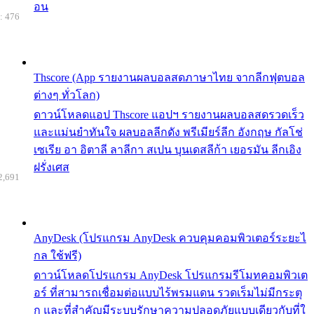
อน
: 476
Thscore (App รายงานผลบอลสดภาษาไทย จากลีกฟุตบอล
ต่างๆ ทั่วโลก)
ดาวน์โหลดแอป Thscore แอปฯ รายงานผลบอลสดรวดเร็ว
และแม่นยำทันใจ ผลบอลลีกดัง พรีเมียร์ลีก อังกฤษ กัลโช่
เซเรีย อา อิตาลี ลาลีกา สเปน บุนเดสลีก้า เยอรมัน ลีกเอิง
ฝรั่งเศส
2,691
AnyDesk (โปรแกรม AnyDesk ควบคุมคอมพิวเตอร์ระยะไ
กล ใช้ฟรี)
ดาวน์โหลดโปรแกรม AnyDesk โปรแกรมรีโมทคอมพิวเต
อร์ ที่สามารถเชื่อมต่อแบบไร้พรมแดน รวดเร็มไม่มีกระตุ
ก และที่สำคัญมีระบบรักษาความปลอดภัยแบบเดียวกับที่ใ