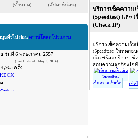
(ทั้งหมด)
(สัปดาห์ก่อน)
บริการเช็คความเร
(Speedtest) และ เ
(Check IP)
อมูลทั่วไป ก่อน
ดาวน์โหลดโปรแกรม
บริการเช็คความเร็วเ
(Speedtest) ใช้ทดสอ
ื่อ
วันที่ 6 พฤษภาคม 2557
เน็ต พร้อมบริการ เช็
(Last Updated :
May 6, 2014
)
สอบความถูกต้องไอพ
01,963 ครั้ง
KBOX
์ม
เช็คความเร็วเน็ต
เช็ค
Windows