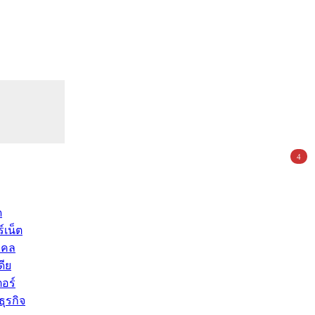
4
ด
์เน็ต
คคล
ดีย
อร์
ุรกิจ