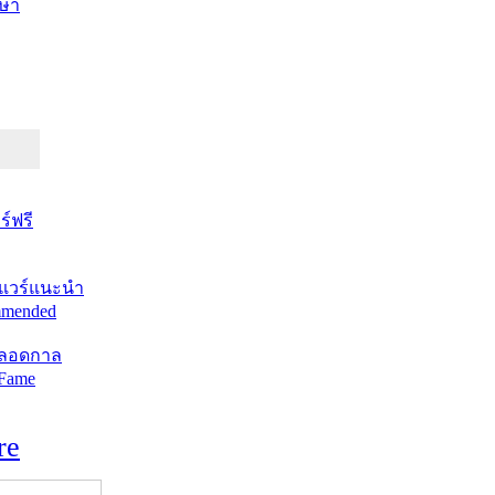
ษา
์ฟรี
แวร์แนะนำ
mended
ตลอดกาล
 Fame
re