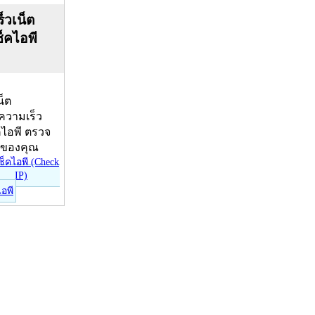
็วเน็ต
ช็คไอพี
น็ต
บความเร็ว
คไอพี ตรวจ
ีของคุณ
ไอพี