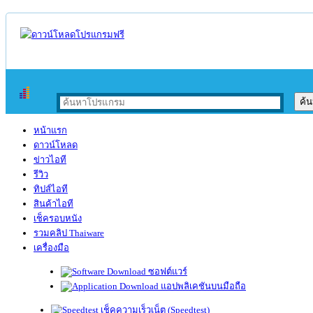
หน้าแรก
ดาวน์โหลด
ข่าวไอที
รีวิว
ทิปส์ไอที
สินค้าไอที
เช็ครอบหนัง
รวมคลิป Thaiware
เครื่องมือ
ซอฟต์แวร์
แอปพลิเคชันบนมือถือ
เช็คความเร็วเน็ต (Speedtest)