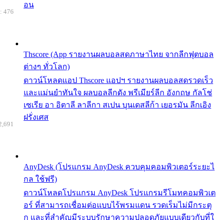
อน
: 476
Thscore (App รายงานผลบอลสดภาษาไทย จากลีกฟุตบอล
ต่างๆ ทั่วโลก)
ดาวน์โหลดแอป Thscore แอปฯ รายงานผลบอลสดรวดเร็ว
และแม่นยำทันใจ ผลบอลลีกดัง พรีเมียร์ลีก อังกฤษ กัลโช่
เซเรีย อา อิตาลี ลาลีกา สเปน บุนเดสลีก้า เยอรมัน ลีกเอิง
ฝรั่งเศส
2,691
AnyDesk (โปรแกรม AnyDesk ควบคุมคอมพิวเตอร์ระยะไ
กล ใช้ฟรี)
ดาวน์โหลดโปรแกรม AnyDesk โปรแกรมรีโมทคอมพิวเต
อร์ ที่สามารถเชื่อมต่อแบบไร้พรมแดน รวดเร็มไม่มีกระตุ
ก และที่สำคัญมีระบบรักษาความปลอดภัยแบบเดียวกับที่ใ