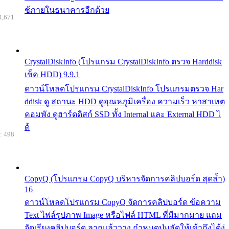
ช้ภายในธนาคารอีกด้วย
4,671
CrystalDiskInfo (โปรแกรม CrystalDiskInfo ตรวจ Harddisk
เช็ค HDD) 9.9.1
ดาวน์โหลดโปรแกรม CrystalDiskInfo โปรแกรมตรวจ Har
ddisk ดู สถานะ HDD ดูอุณหภูมิเครื่อง ความเร็ว หาสาเหต
คอมพัง ดูฮาร์ดดิสก์ SSD ทั้ง Internal และ External HDD ไ
ด้
: 498
CopyQ (โปรแกรม CopyQ บริหารจัดการคลิปบอร์ด สุดล้ำ)
16
ดาวน์โหลดโปรแกรม CopyQ จัดการคลิปบอร์ด ข้อความ
Text ไฟล์รูปภาพ Image หรือไฟล์ HTML ที่มีมากมาย แถม
จัดเรียงคลิปบอร์ด ลากแล้ววาง กำหนดปุ่มลัดให้เข้าถึงได้ง่