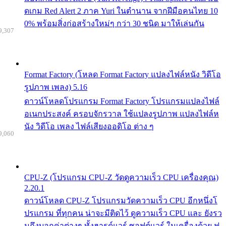
ดเกม Red Alert 2 ภาค Yuri ในตำนาน จากฝีมือคนไทย 10
0% พร้อมสิ่งก่อสร้างใหม่ๆ กว่า 30 ชนิด มาให้เล่นกัน
9,307
Format Factory (โหลด Format Factory แปลงไฟล์หนัง วิดีโอ
รูปภาพ เพลง) 5.16
ดาวน์โหลดโปรแกรม Format Factory โปรแกรมแปลงไฟล์
อเนกประสงค์ ครอบจักรวาล ใช้แปลงรูปภาพ แปลงไฟล์ห
นัง วิดีโอ เพลง ไฟล์เสียงออดิโอ ต่าง ๆ
9,060
CPU-Z (โปรแกรม CPU-Z วัดดูความเร็ว CPU เครื่องคุณ)
2.20.1
ดาวน์โหลด CPU-Z โปรแกรมวัดความเร็ว CPU อีกหนึ่งโ
ปรแกรม ที่ทุกคน น่าจะมีติดไว้ ดูความเร็ว CPU และ ยังรว
มถึงบอกค่าต่างๆ ทั้งฮารด์แวร์ ซอฟต์แวร์ ในเครื่องด้วย ฟ