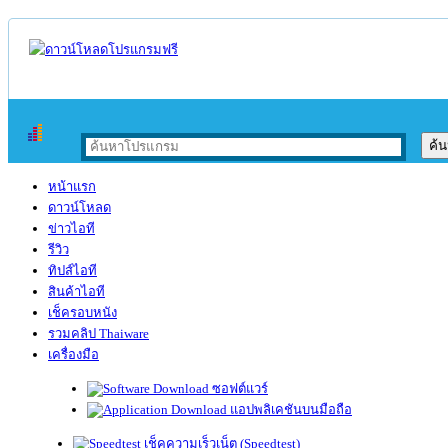
หน้าแรก
ดาวน์โหลด
ข่าวไอที
รีวิว
ทิปส์ไอที
สินค้าไอที
เช็ครอบหนัง
รวมคลิป Thaiware
เครื่องมือ
ซอฟต์แวร์
แอปพลิเคชันบนมือถือ
เช็คความเร็วเน็ต (Speedtest)