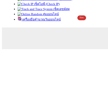
เช็คไอพี (Check IP)
เช็คเลขพัสดุ
สุ่มออนไลน์
New
เครื่องมือคำนวณวันออนไลน์