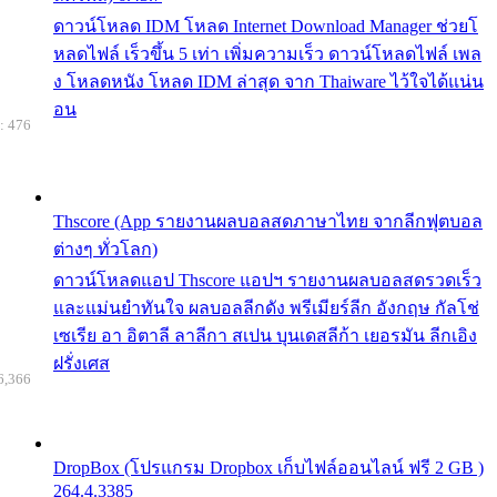
ดาวน์โหลด IDM โหลด Internet Download Manager ช่วยโ
หลดไฟล์ เร็วขึ้น 5 เท่า เพิ่มความเร็ว ดาวน์โหลดไฟล์ เพล
ง โหลดหนัง โหลด IDM ล่าสุด จาก Thaiware ไว้ใจได้แน่น
อน
: 476
Thscore (App รายงานผลบอลสดภาษาไทย จากลีกฟุตบอล
ต่างๆ ทั่วโลก)
ดาวน์โหลดแอป Thscore แอปฯ รายงานผลบอลสดรวดเร็ว
และแม่นยำทันใจ ผลบอลลีกดัง พรีเมียร์ลีก อังกฤษ กัลโช่
เซเรีย อา อิตาลี ลาลีกา สเปน บุนเดสลีก้า เยอรมัน ลีกเอิง
ฝรั่งเศส
6,366
DropBox (โปรแกรม Dropbox เก็บไฟล์ออนไลน์ ฟรี 2 GB )
264.4.3385