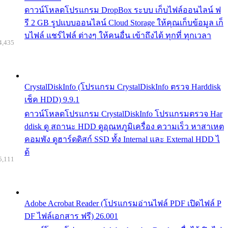
ดาวน์โหลดโปรแกรม DropBox ระบบ เก็บไฟล์ออนไลน์ ฟ
รี 2 GB รูปแบบออนไลน์ Cloud Storage ให้คุณเก็บข้อมูล เก็
บไฟล์ แชร์ไฟล์ ต่างๆ ให้คนอื่น เข้าถึงได้ ทุกที่ ทุกเวลา
4,435
CrystalDiskInfo (โปรแกรม CrystalDiskInfo ตรวจ Harddisk
เช็ค HDD) 9.9.1
ดาวน์โหลดโปรแกรม CrystalDiskInfo โปรแกรมตรวจ Har
ddisk ดู สถานะ HDD ดูอุณหภูมิเครื่อง ความเร็ว หาสาเหต
คอมพัง ดูฮาร์ดดิสก์ SSD ทั้ง Internal และ External HDD ไ
ด้
5,111
Adobe Acrobat Reader (โปรแกรมอ่านไฟล์ PDF เปิดไฟล์ P
DF ไฟล์เอกสาร ฟรี) 26.001