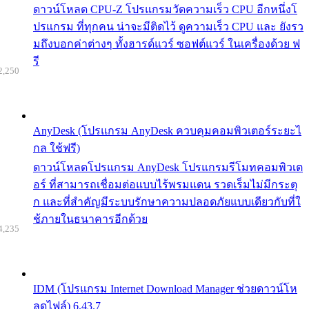
ดาวน์โหลด CPU-Z โปรแกรมวัดความเร็ว CPU อีกหนึ่งโ
ปรแกรม ที่ทุกคน น่าจะมีติดไว้ ดูความเร็ว CPU และ ยังรว
มถึงบอกค่าต่างๆ ทั้งฮารด์แวร์ ซอฟต์แวร์ ในเครื่องด้วย ฟ
รี
2,250
AnyDesk (โปรแกรม AnyDesk ควบคุมคอมพิวเตอร์ระยะไ
กล ใช้ฟรี)
ดาวน์โหลดโปรแกรม AnyDesk โปรแกรมรีโมทคอมพิวเต
อร์ ที่สามารถเชื่อมต่อแบบไร้พรมแดน รวดเร็มไม่มีกระตุ
ก และที่สำคัญมีระบบรักษาความปลอดภัยแบบเดียวกับที่ใ
ช้ภายในธนาคารอีกด้วย
4,235
IDM (โปรแกรม Internet Download Manager ช่วยดาวน์โห
ลดไฟล์) 6.43.7