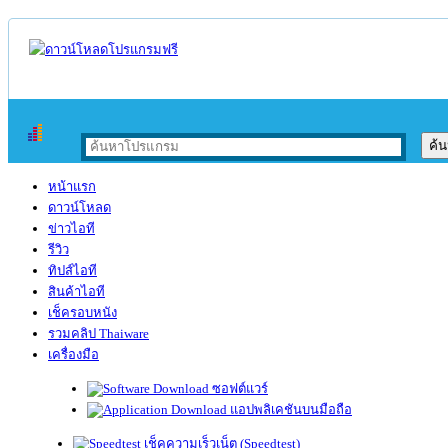
หน้าแรก
ดาวน์โหลด
ข่าวไอที
รีวิว
ทิปส์ไอที
สินค้าไอที
เช็ครอบหนัง
รวมคลิป Thaiware
เครื่องมือ
ซอฟต์แวร์
แอปพลิเคชันบนมือถือ
เช็คความเร็วเน็ต (Speedtest)