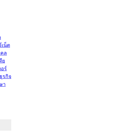
ด
์เน็ต
คคล
ดีย
อร์
ุรกิจ
ษา