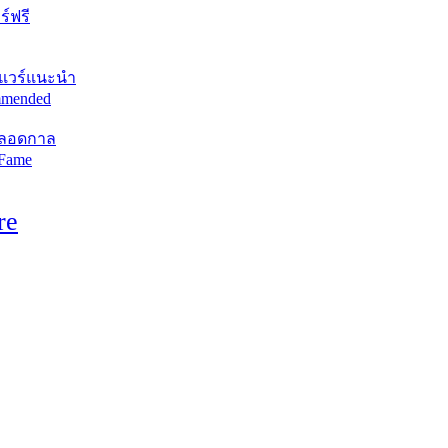
์ฟรี
แวร์แนะนำ
mended
ตลอดกาล
 Fame
re