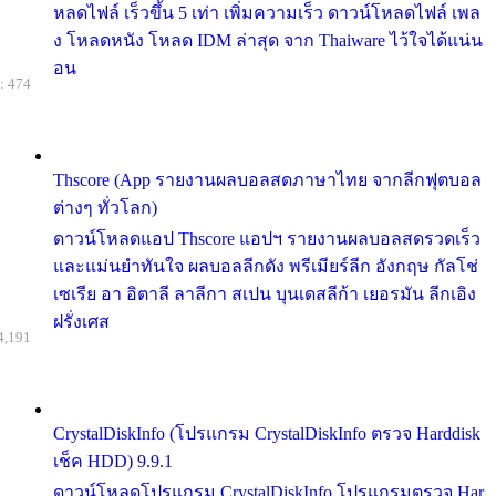
หลดไฟล์ เร็วขึ้น 5 เท่า เพิ่มความเร็ว ดาวน์โหลดไฟล์ เพล
ง โหลดหนัง โหลด IDM ล่าสุด จาก Thaiware ไว้ใจได้แน่น
อน
: 474
Thscore (App รายงานผลบอลสดภาษาไทย จากลีกฟุตบอล
ต่างๆ ทั่วโลก)
ดาวน์โหลดแอป Thscore แอปฯ รายงานผลบอลสดรวดเร็ว
และแม่นยำทันใจ ผลบอลลีกดัง พรีเมียร์ลีก อังกฤษ กัลโช่
เซเรีย อา อิตาลี ลาลีกา สเปน บุนเดสลีก้า เยอรมัน ลีกเอิง
ฝรั่งเศส
4,191
CrystalDiskInfo (โปรแกรม CrystalDiskInfo ตรวจ Harddisk
เช็ค HDD) 9.9.1
ดาวน์โหลดโปรแกรม CrystalDiskInfo โปรแกรมตรวจ Har