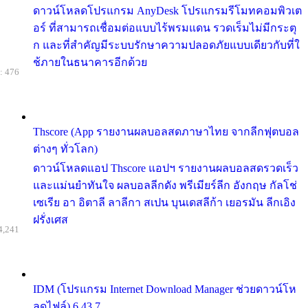
ดาวน์โหลดโปรแกรม AnyDesk โปรแกรมรีโมทคอมพิวเต
อร์ ที่สามารถเชื่อมต่อแบบไร้พรมแดน รวดเร็มไม่มีกระตุ
ก และที่สำคัญมีระบบรักษาความปลอดภัยแบบเดียวกับที่ใ
ช้ภายในธนาคารอีกด้วย
: 476
Thscore (App รายงานผลบอลสดภาษาไทย จากลีกฟุตบอล
ต่างๆ ทั่วโลก)
ดาวน์โหลดแอป Thscore แอปฯ รายงานผลบอลสดรวดเร็ว
และแม่นยำทันใจ ผลบอลลีกดัง พรีเมียร์ลีก อังกฤษ กัลโช่
เซเรีย อา อิตาลี ลาลีกา สเปน บุนเดสลีก้า เยอรมัน ลีกเอิง
ฝรั่งเศส
4,241
IDM (โปรแกรม Internet Download Manager ช่วยดาวน์โห
ลดไฟล์) 6.43.7