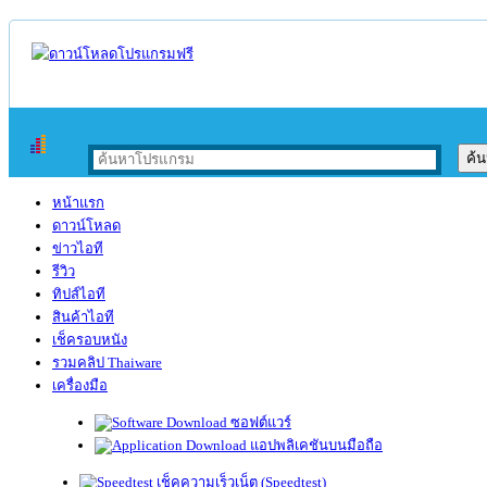
หน้าแรก
ดาวน์โหลด
ข่าวไอที
รีวิว
ทิปส์ไอที
สินค้าไอที
เช็ครอบหนัง
รวมคลิป Thaiware
เครื่องมือ
ซอฟต์แวร์
แอปพลิเคชันบนมือถือ
เช็คความเร็วเน็ต (Speedtest)