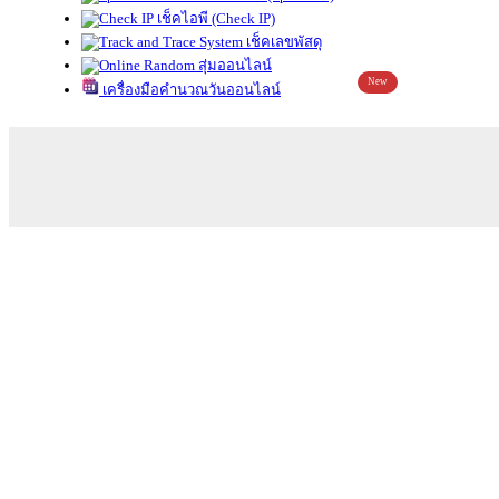
เช็คไอพี (Check IP)
เช็คเลขพัสดุ
สุ่มออนไลน์
New
เครื่องมือคำนวณวันออนไลน์