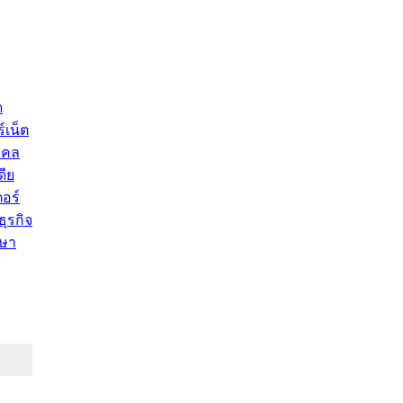
ด
์เน็ต
คคล
ดีย
อร์
ุรกิจ
ษา