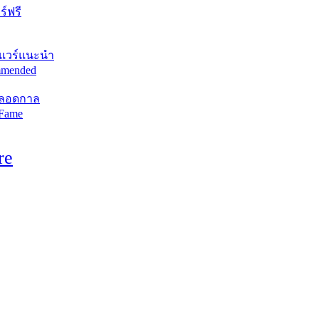
์ฟรี
แวร์แนะนำ
mended
ตลอดกาล
 Fame
re