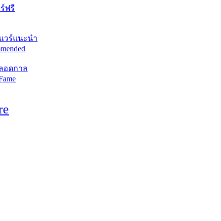
์ฟรี
แวร์แนะนำ
mended
ตลอดกาล
 Fame
re