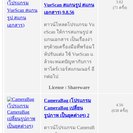
3.62
VueScan สแกนรูป สแกน
(71 ครั้ง)
เอกสาร) 9.8.56
ดาวน์โหลดโปรแกรม Vu
eScan ให้การสแกนรูป ส
แกนเอกสาร เป็นเรื่องง่า
ยๆด้วยเครื่องมือที่พร้อมใ
ห้ปรับแต่ง ใช้ VueScan แ
ล้วจะหมดปัญหากับการ
หาไดร์เวอร์สแกนเนอร์ อี
กต่อไป
License : Shareware
CameraBag (โปรแกรม
4.56
CameraBag เปลี่ยน
(638 ครั้ง)
รูปภาพ เป็นยุคต่างๆ) 2
ดาวน์โปรแกรม CameraB