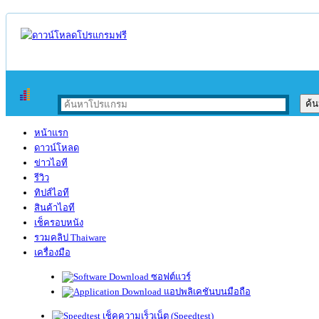
หน้าแรก
ดาวน์โหลด
ข่าวไอที
รีวิว
ทิปส์ไอที
สินค้าไอที
เช็ครอบหนัง
รวมคลิป Thaiware
เครื่องมือ
ซอฟต์แวร์
แอปพลิเคชันบนมือถือ
เช็คความเร็วเน็ต (Speedtest)