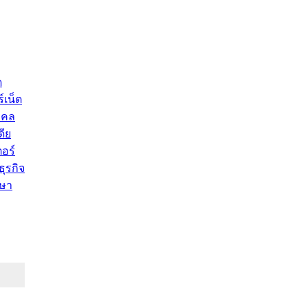
ด
์เน็ต
คคล
ดีย
อร์
ุรกิจ
ษา