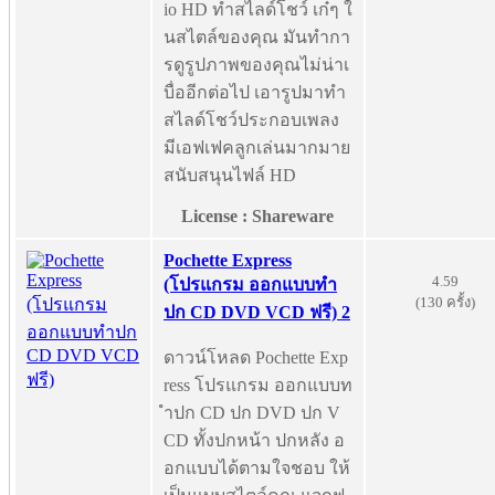
io HD ทำสไลด์โชว์ เก๋ๆ ใ
นสไตล์ของคุณ มันทำกา
รดูรูปภาพของคุณไม่น่าเ
บื่ออีกต่อไป เอารูปมาทำ
สไลด์โชว์ประกอบเพลง
มีเอฟเฟคลูกเล่นมากมาย
สนับสนุนไฟล์ HD
License : Shareware
Pochette Express
4.59
(โปรแกรม ออกแบบทำ
(130 ครั้ง)
ปก CD DVD VCD ฟรี) 2
ดาวน์โหลด Pochette Exp
ress โปรแกรม ออกแบบท
ำปก CD ปก DVD ปก V
CD ทั้งปกหน้า ปกหลัง อ
อกแบบได้ตามใจชอบ ให้