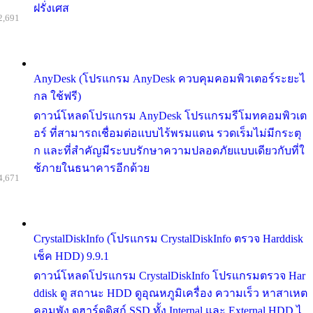
ฝรั่งเศส
2,691
AnyDesk (โปรแกรม AnyDesk ควบคุมคอมพิวเตอร์ระยะไ
กล ใช้ฟรี)
ดาวน์โหลดโปรแกรม AnyDesk โปรแกรมรีโมทคอมพิวเต
อร์ ที่สามารถเชื่อมต่อแบบไร้พรมแดน รวดเร็มไม่มีกระตุ
ก และที่สำคัญมีระบบรักษาความปลอดภัยแบบเดียวกับที่ใ
ช้ภายในธนาคารอีกด้วย
4,671
CrystalDiskInfo (โปรแกรม CrystalDiskInfo ตรวจ Harddisk
เช็ค HDD) 9.9.1
ดาวน์โหลดโปรแกรม CrystalDiskInfo โปรแกรมตรวจ Har
ddisk ดู สถานะ HDD ดูอุณหภูมิเครื่อง ความเร็ว หาสาเหต
คอมพัง ดูฮาร์ดดิสก์ SSD ทั้ง Internal และ External HDD ไ