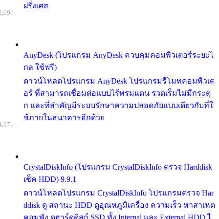
ฝรั่งเศส
2,691
AnyDesk (โปรแกรม AnyDesk ควบคุมคอมพิวเตอร์ระยะไ
กล ใช้ฟรี)
ดาวน์โหลดโปรแกรม AnyDesk โปรแกรมรีโมทคอมพิวเต
อร์ ที่สามารถเชื่อมต่อแบบไร้พรมแดน รวดเร็มไม่มีกระตุ
ก และที่สำคัญมีระบบรักษาความปลอดภัยแบบเดียวกับที่ใ
ช้ภายในธนาคารอีกด้วย
4,671
CrystalDiskInfo (โปรแกรม CrystalDiskInfo ตรวจ Harddisk
เช็ค HDD) 9.9.1
ดาวน์โหลดโปรแกรม CrystalDiskInfo โปรแกรมตรวจ Har
ddisk ดู สถานะ HDD ดูอุณหภูมิเครื่อง ความเร็ว หาสาเหต
คอมพัง ดูฮาร์ดดิสก์ SSD ทั้ง Internal และ External HDD ไ