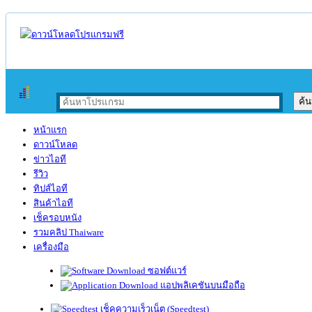
หน้าแรก
ดาวน์โหลด
ข่าวไอที
รีวิว
ทิปส์ไอที
สินค้าไอที
เช็ครอบหนัง
รวมคลิป Thaiware
เครื่องมือ
ซอฟต์แวร์
แอปพลิเคชันบนมือถือ
เช็คความเร็วเน็ต (Speedtest)