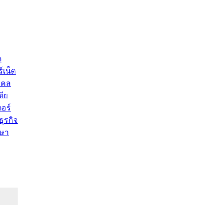
ด
์เน็ต
คคล
ดีย
อร์
ุรกิจ
ษา