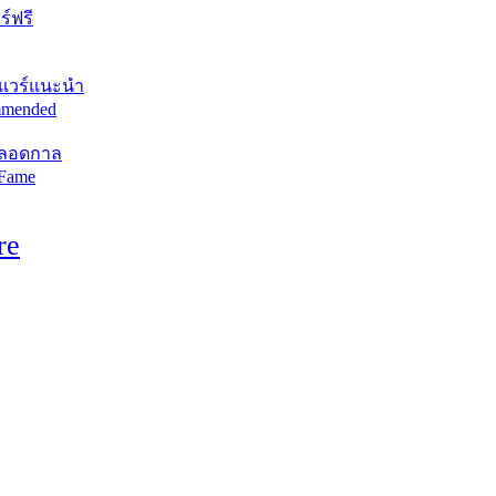
์ฟรี
แวร์แนะนำ
mended
ตลอดกาล
 Fame
re