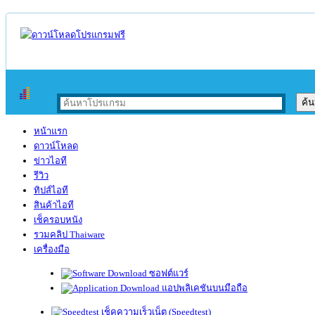
หน้าแรก
ดาวน์โหลด
ข่าวไอที
รีวิว
ทิปส์ไอที
สินค้าไอที
เช็ครอบหนัง
รวมคลิป Thaiware
เครื่องมือ
ซอฟต์แวร์
แอปพลิเคชันบนมือถือ
เช็คความเร็วเน็ต (Speedtest)