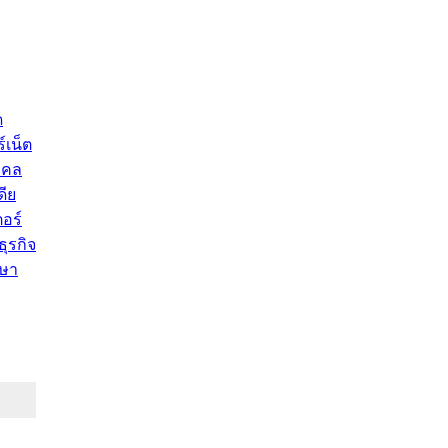
ด
์เน็ต
คคล
ดีย
อร์
ุรกิจ
ษา