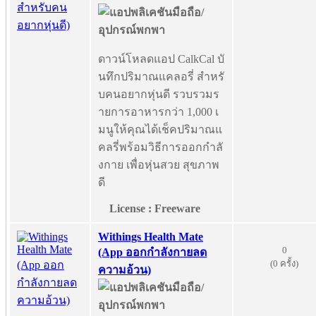
ดาวน์โหลดแอป CalkCal บั
นทึกปริมาณแคลอรี่ สำหรั
บคนอยากหุ่นดี รวบรวมร
ายการอาหารกว่า 1,000 เ
มนูให้คุณได้เช็คปริมาณแ
คลรี่พร้อมวิธีการออกกำลั
งกาย เพื่อหุ่นสวย สุขภาพ
ดี
License : Freeware
Withings Health Mate
0
(App ออกกำลังกายลด
(0 ครั้ง)
ความอ้วน)