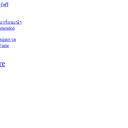
์ฟรี
แวร์แนะนำ
mended
ตลอดกาล
 Fame
re