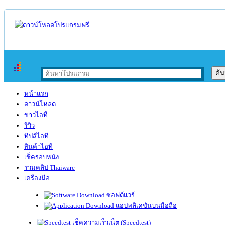
หน้าแรก
ดาวน์โหลด
ข่าวไอที
รีวิว
ทิปส์ไอที
สินค้าไอที
เช็ครอบหนัง
รวมคลิป Thaiware
เครื่องมือ
ซอฟต์แวร์
แอปพลิเคชันบนมือถือ
เช็คความเร็วเน็ต (Speedtest)