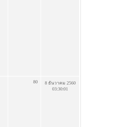
80
8 ธันวาคม 2560
03:30:01