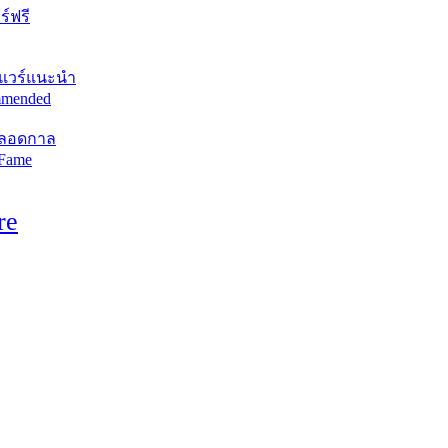
์ฟรี
แวร์แนะนำ
mended
ตลอดกาล
 Fame
re