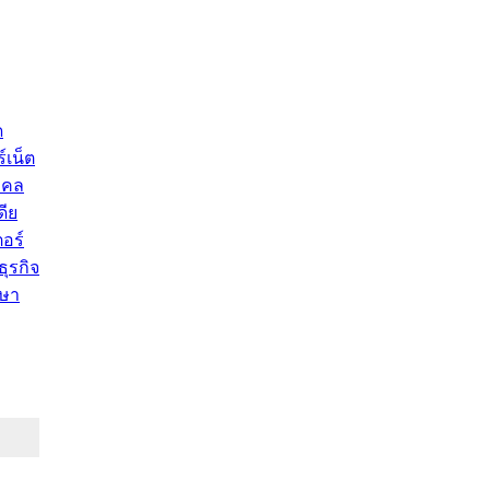
ด
์เน็ต
คคล
ดีย
อร์
ุรกิจ
ษา