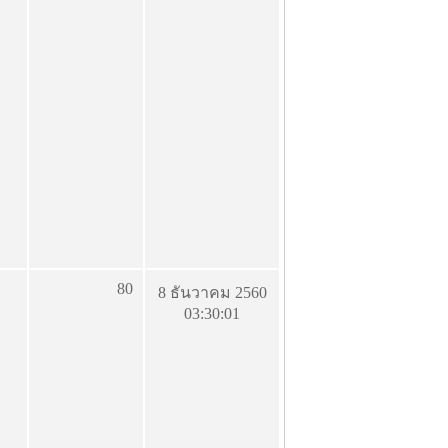
80
8 ธันวาคม 2560
03:30:01