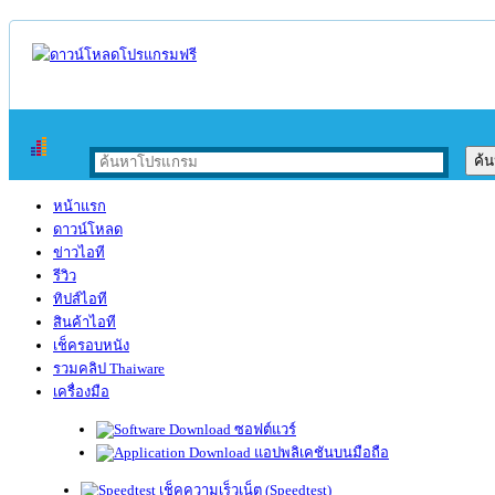
หน้าแรก
ดาวน์โหลด
ข่าวไอที
รีวิว
ทิปส์ไอที
สินค้าไอที
เช็ครอบหนัง
รวมคลิป Thaiware
เครื่องมือ
ซอฟต์แวร์
แอปพลิเคชันบนมือถือ
เช็คความเร็วเน็ต (Speedtest)