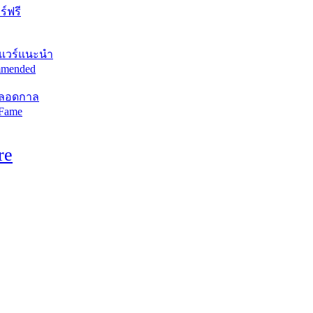
์ฟรี
แวร์แนะนำ
mended
ตลอดกาล
 Fame
re