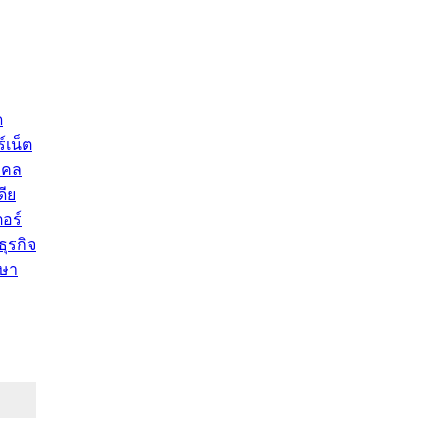
ด
์เน็ต
คคล
ดีย
อร์
ุรกิจ
ษา