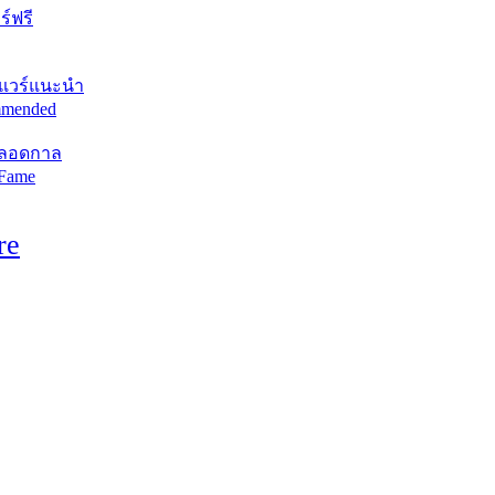
์ฟรี
แวร์แนะนำ
mended
ตลอดกาล
 Fame
re