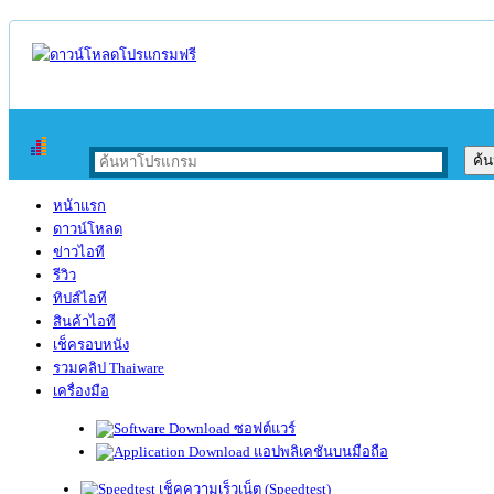
หน้าแรก
ดาวน์โหลด
ข่าวไอที
รีวิว
ทิปส์ไอที
สินค้าไอที
เช็ครอบหนัง
รวมคลิป Thaiware
เครื่องมือ
ซอฟต์แวร์
แอปพลิเคชันบนมือถือ
เช็คความเร็วเน็ต (Speedtest)