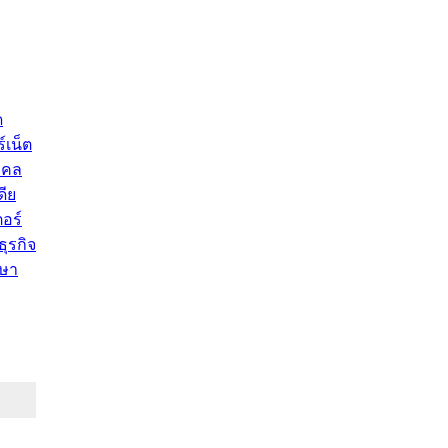
ด
์เน็ต
คคล
ดีย
อร์
ุรกิจ
ษา