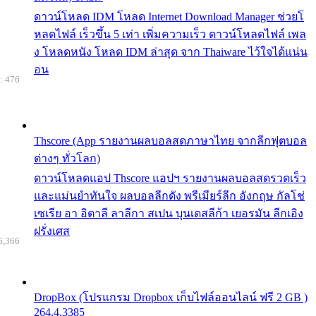
ดาวน์โหลด IDM โหลด Internet Download Manager ช่วยโ
หลดไฟล์ เร็วขึ้น 5 เท่า เพิ่มความเร็ว ดาวน์โหลดไฟล์ เพล
ง โหลดหนัง โหลด IDM ล่าสุด จาก Thaiware ไว้ใจได้แน่น
อน
: 476
Thscore (App รายงานผลบอลสดภาษาไทย จากลีกฟุตบอล
ต่างๆ ทั่วโลก)
ดาวน์โหลดแอป Thscore แอปฯ รายงานผลบอลสดรวดเร็ว
และแม่นยำทันใจ ผลบอลลีกดัง พรีเมียร์ลีก อังกฤษ กัลโช่
เซเรีย อา อิตาลี ลาลีกา สเปน บุนเดสลีก้า เยอรมัน ลีกเอิง
ฝรั่งเศส
6,366
DropBox (โปรแกรม Dropbox เก็บไฟล์ออนไลน์ ฟรี 2 GB )
264.4.3385