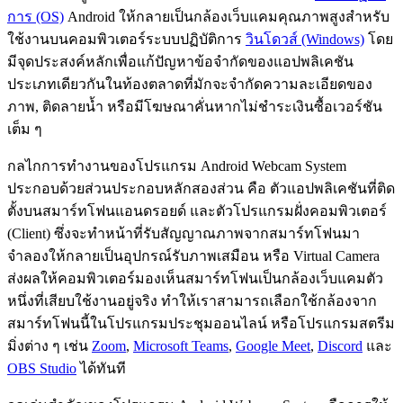
การ (OS)
Android ให้กลายเป็นกล้องเว็บแคมคุณภาพสูงสำหรับ
ใช้งานบนคอมพิวเตอร์ระบบปฏิบัติการ
วินโดวส์ (Windows)
โดย
มีจุดประสงค์หลักเพื่อแก้ปัญหาข้อจำกัดของแอปพลิเคชัน
ประเภทเดียวกันในท้องตลาดที่มักจะจำกัดความละเอียดของ
ภาพ, ติดลายน้ำ หรือมีโฆษณาคั่นหากไม่ชำระเงินซื้อเวอร์ชัน
เต็ม ๆ
กลไกการทำงานของโปรแกรม Android Webcam System
ประกอบด้วยส่วนประกอบหลักสองส่วน คือ ตัวแอปพลิเคชันที่ติด
ตั้งบนสมาร์ทโฟนแอนดรอยด์ และตัวโปรแกรมฝั่งคอมพิวเตอร์
(Client) ซึ่งจะทำหน้าที่รับสัญญาณภาพจากสมาร์ทโฟนมา
จำลองให้กลายเป็นอุปกรณ์รับภาพเสมือน หรือ Virtual Camera
ส่งผลให้คอมพิวเตอร์มองเห็นสมาร์ทโฟนเป็นกล้องเว็บแคมตัว
หนึ่งที่เสียบใช้งานอยู่จริง ทำให้เราสามารถเลือกใช้กล้องจาก
สมาร์ทโฟนนี้ในโปรแกรมประชุมออนไลน์ หรือโปรแกรมสตรีม
มิ่งต่าง ๆ เช่น
Zoom
,
Microsoft Teams
,
Google Meet
,
Discord
และ
OBS Studio
ได้ทันที