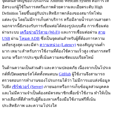
จุดเด่นสำคัญของโปรแกรม Android Webcam System คือการให้
อิสระแก่ผู้ใช้ในการสตรีมภาพด้วยความละเอียดระดับ High
Definition โดยขึ้นอยู่กับประสิทธิภาพกล้องของสมาร์ทโฟน
แต่ละรุ่น โดยไม่มีการเก็บค่าบริการ หรือมีลายน้ำรบกวนสายตา
นอกจากนี้ยังรองรับการเชื่อมต่อได้สองรูปแบบคือ การเชื่อมต่อ
ผ่านระบบ
เครือข่ายไร้สาย (Wi-Fi)
และการเชื่อมต่อผ่าน
สาย
USB
ผ่าน
โหมด ADB
ซึ่งเป็นจุดเด่นสำหรับผู้ที่ต้องการความ
เสถียรสูงสุด และมีค่า
ความหน่วง (Latency)
ของสัญญาณต่ำ
มาก เหมาะสำหรับการใช้งานที่ต้องใช้ความเร็วสูง เช่นการสตรี
มเกม หรือการประชุมที่เน้นความคมชัดแบบเรียลไทม์
ในด้านความเป็นส่วนตัว และความปลอดภัย เนื่องจากเป็นโปรเจ
กต์ที่เปิดเผยซอร์สโค้ดทั้งหมดบน
GitHub
ผู้ใช้งานจึงสามารถ
ตรวจสอบการทำงานของโปรแกรมได้ว่า ไม่มีการแอบส่งข้อมูล
ไปยัง
เซิร์ฟเวอร์ (Server)
ภายนอกหรือการเก็บข้อมูลส่วนบุคคล
และไม่มีความจำเป็นต้องสมัครสมาชิกเพื่อเข้าใช้งาน ทำให้เป็น
ทางเลือกที่ดีสำหรับผู้ที่มองหาเครื่องมือใช้งานฟรีที่เน้น
ประสิทธิภาพ และความโปร่งใส