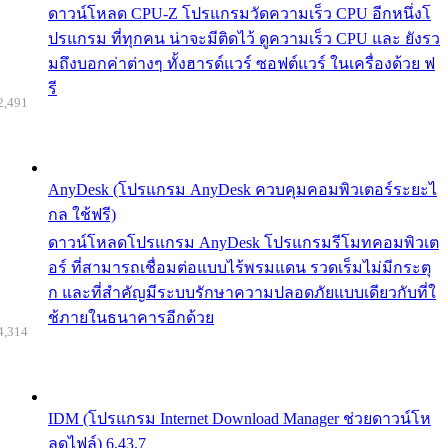
ดาวน์โหลด CPU-Z โปรแกรมวัดความเร็ว CPU อีกหนึ่งโ
ปรแกรม ที่ทุกคน น่าจะมีติดไว้ ดูความเร็ว CPU และ ยังรว
มถึงบอกค่าต่างๆ ทั้งฮารด์แวร์ ซอฟต์แวร์ ในเครื่องด้วย ฟ
รี
2,491
AnyDesk (โปรแกรม AnyDesk ควบคุมคอมพิวเตอร์ระยะไ
กล ใช้ฟรี)
ดาวน์โหลดโปรแกรม AnyDesk โปรแกรมรีโมทคอมพิวเต
อร์ ที่สามารถเชื่อมต่อแบบไร้พรมแดน รวดเร็มไม่มีกระตุ
ก และที่สำคัญมีระบบรักษาความปลอดภัยแบบเดียวกับที่ใ
ช้ภายในธนาคารอีกด้วย
4,314
IDM (โปรแกรม Internet Download Manager ช่วยดาวน์โห
ลดไฟล์) 6.43.7