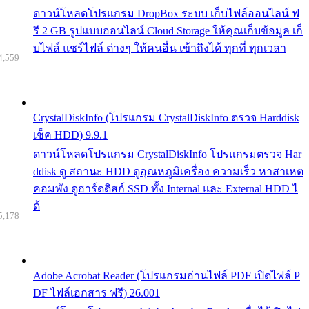
ดาวน์โหลดโปรแกรม DropBox ระบบ เก็บไฟล์ออนไลน์ ฟ
รี 2 GB รูปแบบออนไลน์ Cloud Storage ให้คุณเก็บข้อมูล เก็
บไฟล์ แชร์ไฟล์ ต่างๆ ให้คนอื่น เข้าถึงได้ ทุกที่ ทุกเวลา
4,559
CrystalDiskInfo (โปรแกรม CrystalDiskInfo ตรวจ Harddisk
เช็ค HDD) 9.9.1
ดาวน์โหลดโปรแกรม CrystalDiskInfo โปรแกรมตรวจ Har
ddisk ดู สถานะ HDD ดูอุณหภูมิเครื่อง ความเร็ว หาสาเหต
คอมพัง ดูฮาร์ดดิสก์ SSD ทั้ง Internal และ External HDD ไ
ด้
5,178
Adobe Acrobat Reader (โปรแกรมอ่านไฟล์ PDF เปิดไฟล์ P
DF ไฟล์เอกสาร ฟรี) 26.001