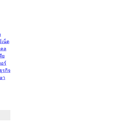
ด
์เน็ต
คคล
ดีย
อร์
ุรกิจ
ษา