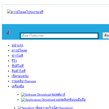
หน้าแรก
ดาวน์โหลด
ข่าวไอที
รีวิว
ทิปส์ไอที
สินค้าไอที
เช็ครอบหนัง
รวมคลิป Thaiware
เครื่องมือ
ซอฟต์แวร์
แอปพลิเคชันบนมือถือ
เช็คความเร็วเน็ต (Speedtest)