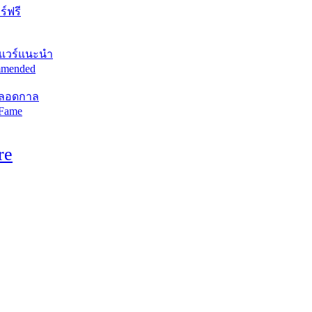
์ฟรี
แวร์แนะนำ
mended
ตลอดกาล
 Fame
re