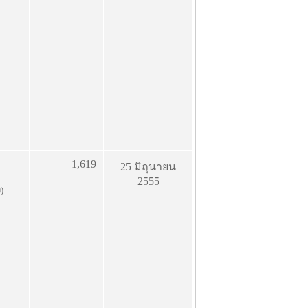
1,619
25 มิถุนายน
2555
ง)