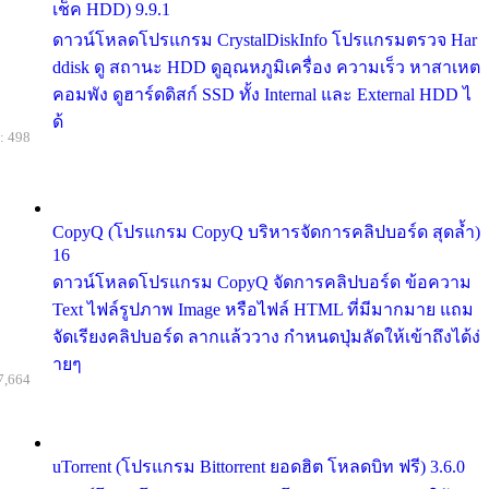
เช็ค HDD) 9.9.1
ดาวน์โหลดโปรแกรม CrystalDiskInfo โปรแกรมตรวจ Har
ddisk ดู สถานะ HDD ดูอุณหภูมิเครื่อง ความเร็ว หาสาเหต
คอมพัง ดูฮาร์ดดิสก์ SSD ทั้ง Internal และ External HDD ไ
ด้
: 498
CopyQ (โปรแกรม CopyQ บริหารจัดการคลิปบอร์ด สุดล้ำ)
16
ดาวน์โหลดโปรแกรม CopyQ จัดการคลิปบอร์ด ข้อความ
Text ไฟล์รูปภาพ Image หรือไฟล์ HTML ที่มีมากมาย แถม
จัดเรียงคลิปบอร์ด ลากแล้ววาง กำหนดปุ่มลัดให้เข้าถึงได้ง่
ายๆ
7,664
uTorrent (โปรแกรม Bittorrent ยอดฮิต โหลดบิท ฟรี) 3.6.0