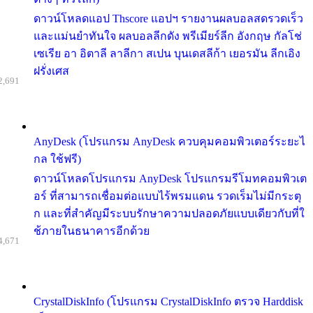
ดาวน์โหลดแอป Thscore แอปฯ รายงานผลบอลสดรวดเร็ว
และแม่นยำทันใจ ผลบอลลีกดัง พรีเมียร์ลีก อังกฤษ กัลโช่
เซเรีย อา อิตาลี ลาลีกา สเปน บุนเดสลีก้า เยอรมัน ลีกเอิง
ฝรั่งเศส
2,691
AnyDesk (โปรแกรม AnyDesk ควบคุมคอมพิวเตอร์ระยะไ
กล ใช้ฟรี)
ดาวน์โหลดโปรแกรม AnyDesk โปรแกรมรีโมทคอมพิวเต
อร์ ที่สามารถเชื่อมต่อแบบไร้พรมแดน รวดเร็มไม่มีกระตุ
ก และที่สำคัญมีระบบรักษาความปลอดภัยแบบเดียวกับที่ใ
ช้ภายในธนาคารอีกด้วย
4,671
CrystalDiskInfo (โปรแกรม CrystalDiskInfo ตรวจ Harddisk