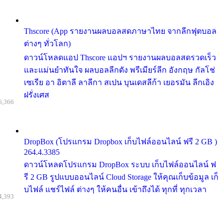
Thscore (App รายงานผลบอลสดภาษาไทย จากลีกฟุตบอล
ต่างๆ ทั่วโลก)
ดาวน์โหลดแอป Thscore แอปฯ รายงานผลบอลสดรวดเร็ว
และแม่นยำทันใจ ผลบอลลีกดัง พรีเมียร์ลีก อังกฤษ กัลโช่
เซเรีย อา อิตาลี ลาลีกา สเปน บุนเดสลีก้า เยอรมัน ลีกเอิง
ฝรั่งเศส
6,366
DropBox (โปรแกรม Dropbox เก็บไฟล์ออนไลน์ ฟรี 2 GB )
264.4.3385
ดาวน์โหลดโปรแกรม DropBox ระบบ เก็บไฟล์ออนไลน์ ฟ
รี 2 GB รูปแบบออนไลน์ Cloud Storage ให้คุณเก็บข้อมูล เก็
บไฟล์ แชร์ไฟล์ ต่างๆ ให้คนอื่น เข้าถึงได้ ทุกที่ ทุกเวลา
4,393