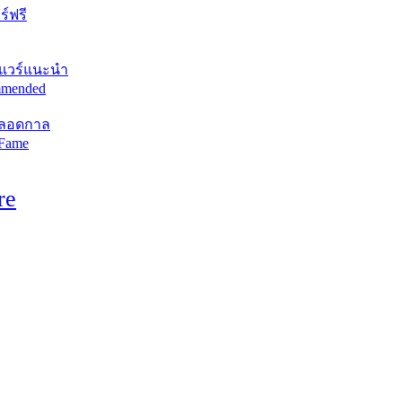
์ฟรี
แวร์แนะนำ
mended
ตลอดกาล
 Fame
re