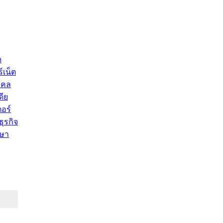
ด
์เน็ต
คคล
ดีย
อร์
ุรกิจ
ษา