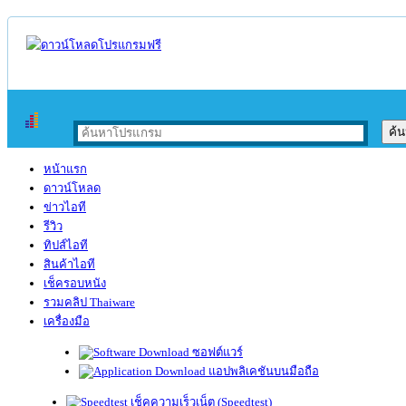
หน้าแรก
ดาวน์โหลด
ข่าวไอที
รีวิว
ทิปส์ไอที
สินค้าไอที
เช็ครอบหนัง
รวมคลิป Thaiware
เครื่องมือ
ซอฟต์แวร์
แอปพลิเคชันบนมือถือ
เช็คความเร็วเน็ต (Speedtest)