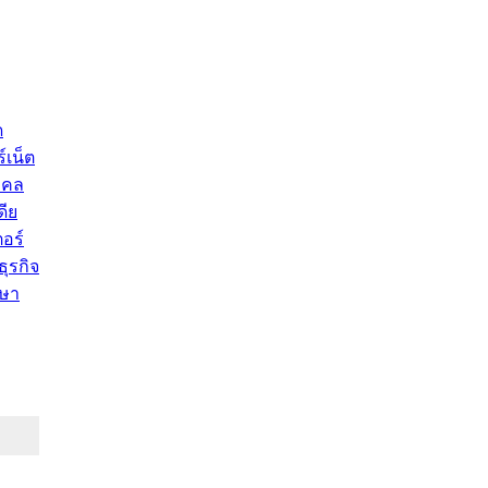
ด
์เน็ต
คคล
ดีย
อร์
ุรกิจ
ษา