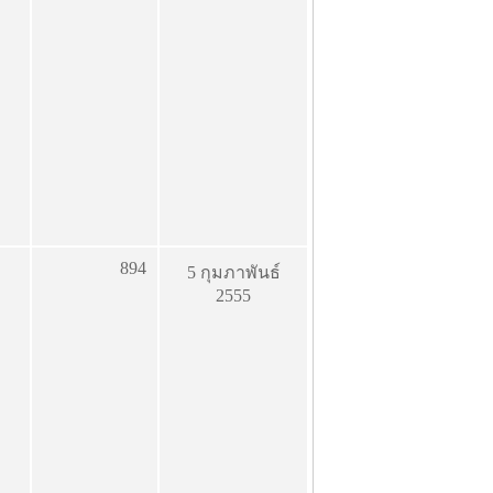
894
5 กุมภาพันธ์
2555