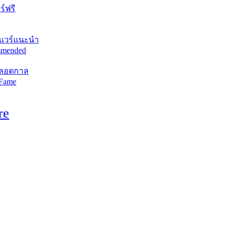
์ฟรี
แวร์แนะนำ
mended
ตลอดกาล
 Fame
re