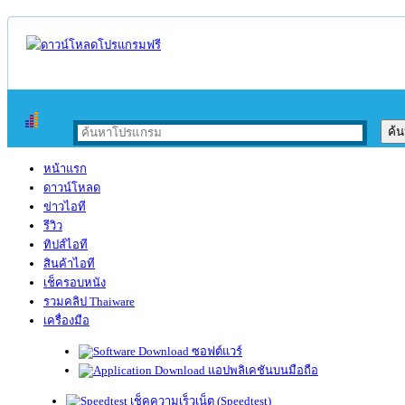
หน้าแรก
ดาวน์โหลด
ข่าวไอที
รีวิว
ทิปส์ไอที
สินค้าไอที
เช็ครอบหนัง
รวมคลิป Thaiware
เครื่องมือ
ซอฟต์แวร์
แอปพลิเคชันบนมือถือ
เช็คความเร็วเน็ต (Speedtest)