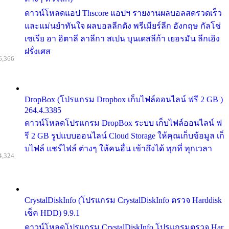
ดาวน์โหลดแอป Thscore แอปฯ รายงานผลบอลสดรวดเร็ว
และแม่นยำทันใจ ผลบอลลีกดัง พรีเมียร์ลีก อังกฤษ กัลโช่
เซเรีย อา อิตาลี ลาลีกา สเปน บุนเดสลีก้า เยอรมัน ลีกเอิง
ฝรั่งเศส
6,366
DropBox (โปรแกรม Dropbox เก็บไฟล์ออนไลน์ ฟรี 2 GB )
264.4.3385
ดาวน์โหลดโปรแกรม DropBox ระบบ เก็บไฟล์ออนไลน์ ฟ
รี 2 GB รูปแบบออนไลน์ Cloud Storage ให้คุณเก็บข้อมูล เก็
บไฟล์ แชร์ไฟล์ ต่างๆ ให้คนอื่น เข้าถึงได้ ทุกที่ ทุกเวลา
4,324
CrystalDiskInfo (โปรแกรม CrystalDiskInfo ตรวจ Harddisk
เช็ค HDD) 9.9.1
ดาวน์โหลดโปรแกรม CrystalDiskInfo โปรแกรมตรวจ Har