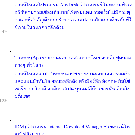
ดาวน์โหลดโปรแกรม AnyDesk โปรแกรมรีโมทคอมพิวเต
อร์ ที่สามารถเชื่อมต่อแบบไร้พรมแดน รวดเร็มไม่มีกระตุ
ก และที่สำคัญมีระบบรักษาความปลอดภัยแบบเดียวกับที่ใ
ช้ภายในธนาคารอีกด้วย
: 476
Thscore (App รายงานผลบอลสดภาษาไทย จากลีกฟุตบอล
ต่างๆ ทั่วโลก)
ดาวน์โหลดแอป Thscore แอปฯ รายงานผลบอลสดรวดเร็ว
และแม่นยำทันใจ ผลบอลลีกดัง พรีเมียร์ลีก อังกฤษ กัลโช่
เซเรีย อา อิตาลี ลาลีกา สเปน บุนเดสลีก้า เยอรมัน ลีกเอิง
ฝรั่งเศส
4,286
IDM (โปรแกรม Internet Download Manager ช่วยดาวน์โห
ลดไฟล์) 6.43.7