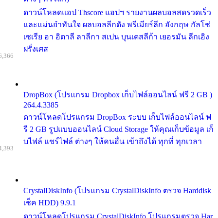
ดาวน์โหลดแอป Thscore แอปฯ รายงานผลบอลสดรวดเร็ว
และแม่นยำทันใจ ผลบอลลีกดัง พรีเมียร์ลีก อังกฤษ กัลโช่
เซเรีย อา อิตาลี ลาลีกา สเปน บุนเดสลีก้า เยอรมัน ลีกเอิง
ฝรั่งเศส
6,366
DropBox (โปรแกรม Dropbox เก็บไฟล์ออนไลน์ ฟรี 2 GB )
264.4.3385
ดาวน์โหลดโปรแกรม DropBox ระบบ เก็บไฟล์ออนไลน์ ฟ
รี 2 GB รูปแบบออนไลน์ Cloud Storage ให้คุณเก็บข้อมูล เก็
บไฟล์ แชร์ไฟล์ ต่างๆ ให้คนอื่น เข้าถึงได้ ทุกที่ ทุกเวลา
4,393
CrystalDiskInfo (โปรแกรม CrystalDiskInfo ตรวจ Harddisk
เช็ค HDD) 9.9.1
ดาวน์โหลดโปรแกรม CrystalDiskInfo โปรแกรมตรวจ Har