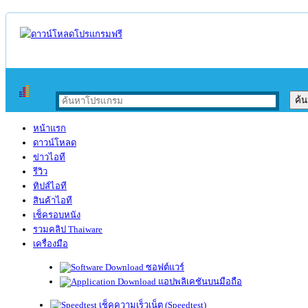
หน้าแรก
ดาวน์โหลด
ข่าวไอที
รีวิว
ทิปส์ไอที
สินค้าไอที
เช็ครอบหนัง
รวมคลิป Thaiware
เครื่องมือ
ซอฟต์แวร์
แอปพลิเคชันบนมือถือ
เช็คความเร็วเน็ต (Speedtest)