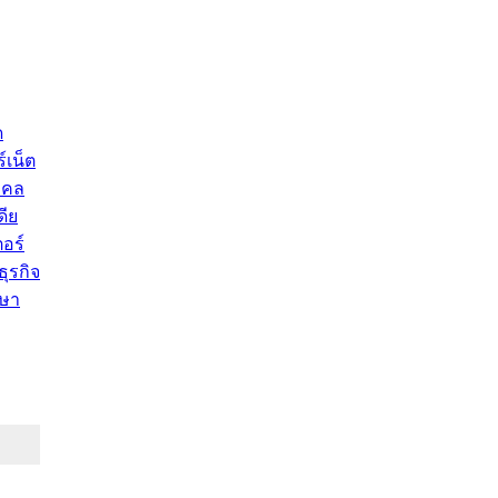
ด
์เน็ต
คคล
ดีย
อร์
ุรกิจ
ษา