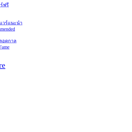
์ฟรี
แวร์แนะนำ
mended
ตลอดกาล
 Fame
re