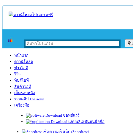
หน้าแรก
ดาวน์โหลด
ข่าวไอที
รีวิว
ทิปส์ไอที
สินค้าไอที
เช็ครอบหนัง
รวมคลิป Thaiware
เครื่องมือ
ซอฟต์แวร์
แอปพลิเคชันบนมือถือ
เช็คความเร็วเน็ต (Speedtest)