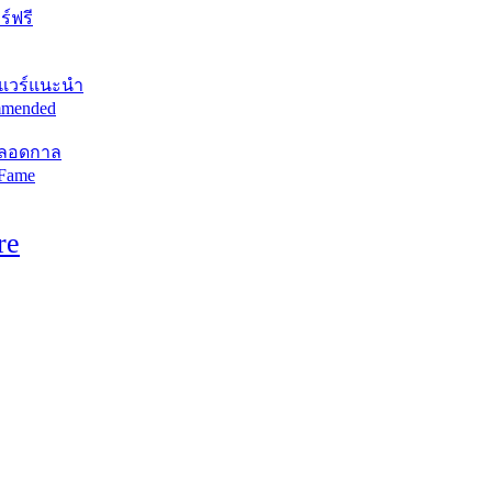
์ฟรี
แวร์แนะนำ
mended
ตลอดกาล
 Fame
re