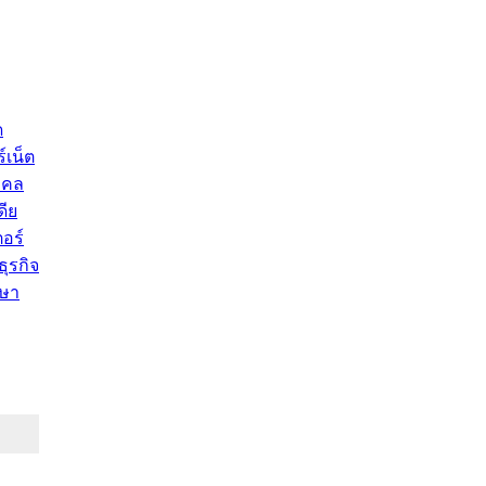
ด
์เน็ต
คคล
ดีย
อร์
ุรกิจ
ษา