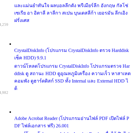
และแม่นยำทันใจ ผลบอลลีกดัง พรีเมียร์ลีก อังกฤษ กัลโช่
เซเรีย อา อิตาลี ลาลีกา สเปน บุนเดสลีก้า เยอรมัน ลีกเอิง
ฝรั่งเศส
4,259
CrystalDiskInfo (โปรแกรม CrystalDiskInfo ตรวจ Harddisk
เช็ค HDD) 9.9.1
ดาวน์โหลดโปรแกรม CrystalDiskInfo โปรแกรมตรวจ Har
ddisk ดู สถานะ HDD ดูอุณหภูมิเครื่อง ความเร็ว หาสาเหต
คอมพัง ดูฮาร์ดดิสก์ SSD ทั้ง Internal และ External HDD ไ
ด้
4,982
Adobe Acrobat Reader (โปรแกรมอ่านไฟล์ PDF เปิดไฟล์ P
DF ไฟล์เอกสาร ฟรี) 26.001