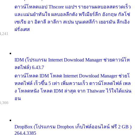
ดาวน์โหลดแอป Thscore แอปฯ รายงานผลบอลสดรวดเร็ว
และแม่นยำทันใจ ผลบอลลีกดัง พรีเมียร์ลีก อังกฤษ กัลโช่
เซเรีย อา อิตาลี ลาลีกา สเปน บุนเดสลีก้า เยอรมัน ลีกเอิง
ฝรั่งเศส
4,241
IDM (โปรแกรม Internet Download Manager ช่วยดาวน์โห
ลดไฟล์) 6.43.7
ดาวน์โหลด IDM โหลด Internet Download Manager ช่วยโ
หลดไฟล์ เร็วขึ้น 5 เท่า เพิ่มความเร็ว ดาวน์โหลดไฟล์ เพล
ง โหลดหนัง โหลด IDM ล่าสุด จาก Thaiware ไว้ใจได้แน่น
อน
6,366
DropBox (โปรแกรม Dropbox เก็บไฟล์ออนไลน์ ฟรี 2 GB )
264.4.3385