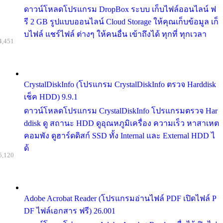
ดาวน์โหลดโปรแกรม DropBox ระบบ เก็บไฟล์ออนไลน์ ฟ
รี 2 GB รูปแบบออนไลน์ Cloud Storage ให้คุณเก็บข้อมูล เก็
บไฟล์ แชร์ไฟล์ ต่างๆ ให้คนอื่น เข้าถึงได้ ทุกที่ ทุกเวลา
4,451
CrystalDiskInfo (โปรแกรม CrystalDiskInfo ตรวจ Harddisk
เช็ค HDD) 9.9.1
ดาวน์โหลดโปรแกรม CrystalDiskInfo โปรแกรมตรวจ Har
ddisk ดู สถานะ HDD ดูอุณหภูมิเครื่อง ความเร็ว หาสาเหต
คอมพัง ดูฮาร์ดดิสก์ SSD ทั้ง Internal และ External HDD ไ
ด้
5,120
Adobe Acrobat Reader (โปรแกรมอ่านไฟล์ PDF เปิดไฟล์ P
DF ไฟล์เอกสาร ฟรี) 26.001