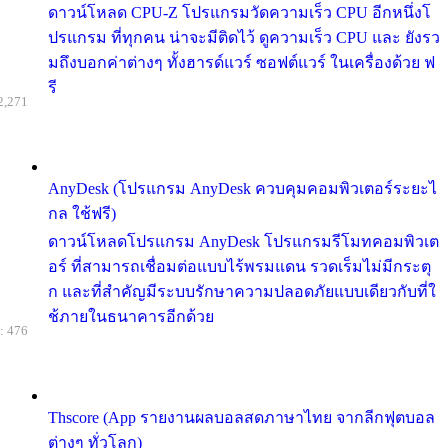
ดาวน์โหลด CPU-Z โปรแกรมวัดความเร็ว CPU อีกหนึ่งโ
ปรแกรม ที่ทุกคน น่าจะมีติดไว้ ดูความเร็ว CPU และ ยังรว
มถึงบอกค่าต่างๆ ทั้งฮารด์แวร์ ซอฟต์แวร์ ในเครื่องด้วย ฟ
รี
2,271
AnyDesk (โปรแกรม AnyDesk ควบคุมคอมพิวเตอร์ระยะไ
กล ใช้ฟรี)
ดาวน์โหลดโปรแกรม AnyDesk โปรแกรมรีโมทคอมพิวเต
อร์ ที่สามารถเชื่อมต่อแบบไร้พรมแดน รวดเร็มไม่มีกระตุ
ก และที่สำคัญมีระบบรักษาความปลอดภัยแบบเดียวกับที่ใ
ช้ภายในธนาคารอีกด้วย
: 476
Thscore (App รายงานผลบอลสดภาษาไทย จากลีกฟุตบอล
ต่างๆ ทั่วโลก)