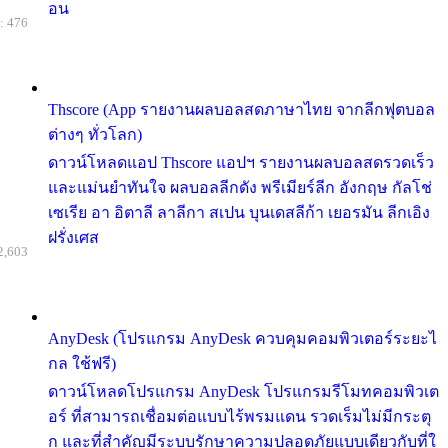
อน
: 476
Thscore (App รายงานผลบอลสดภาษาไทย จากลีกฟุตบอล
ต่างๆ ทั่วโลก)
ดาวน์โหลดแอป Thscore แอปฯ รายงานผลบอลสดรวดเร็ว
และแม่นยำทันใจ ผลบอลลีกดัง พรีเมียร์ลีก อังกฤษ กัลโช่
เซเรีย อา อิตาลี ลาลีกา สเปน บุนเดสลีก้า เยอรมัน ลีกเอิง
ฝรั่งเศส
2,603
AnyDesk (โปรแกรม AnyDesk ควบคุมคอมพิวเตอร์ระยะไ
กล ใช้ฟรี)
ดาวน์โหลดโปรแกรม AnyDesk โปรแกรมรีโมทคอมพิวเต
อร์ ที่สามารถเชื่อมต่อแบบไร้พรมแดน รวดเร็มไม่มีกระตุ
ก และที่สำคัญมีระบบรักษาความปลอดภัยแบบเดียวกับที่ใ