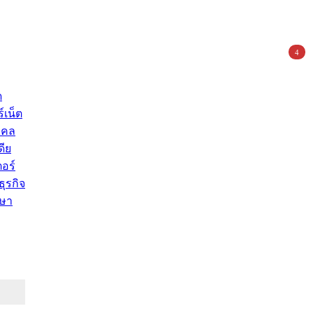
4
ด
์เน็ต
คคล
ดีย
อร์
ุรกิจ
ษา