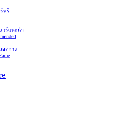
์ฟรี
แวร์แนะนำ
mended
ตลอดกาล
 Fame
re