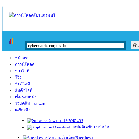
หน้าแรก
ดาวน์โหลด
ข่าวไอที
รีวิว
ทิปส์ไอที
สินค้าไอที
เช็ครอบหนัง
รวมคลิป Thaiware
เครื่องมือ
ซอฟต์แวร์
แอปพลิเคชันบนมือถือ
เช็คความเร็วเน็ต (Speedtest)