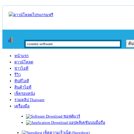
หน้าแรก
ดาวน์โหลด
ข่าวไอที
รีวิว
ทิปส์ไอที
สินค้าไอที
เช็ครอบหนัง
รวมคลิป Thaiware
เครื่องมือ
ซอฟต์แวร์
แอปพลิเคชันบนมือถือ
เช็คความเร็วเน็ต (Speedtest)