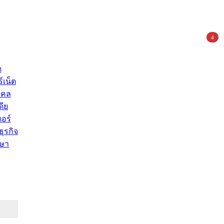
4
ด
์เน็ต
คคล
ดีย
อร์
ุรกิจ
ษา