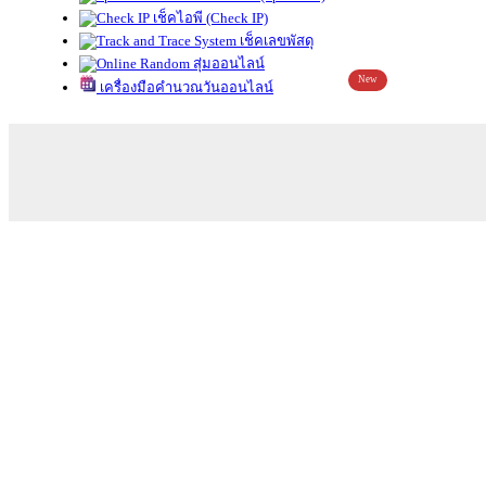
เช็คไอพี (Check IP)
เช็คเลขพัสดุ
สุ่มออนไลน์
New
เครื่องมือคำนวณวันออนไลน์