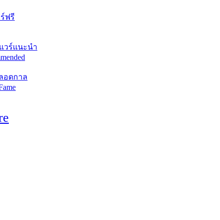
์ฟรี
แวร์แนะนำ
mended
ตลอดกาล
 Fame
re