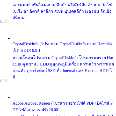
และแม่นยำทันใจ ผลบอลลีกดัง พรีเมียร์ลีก อังกฤษ กัลโช่
เซเรีย อา อิตาลี ลาลีกา สเปน บุนเดสลีก้า เยอรมัน ลีกเอิง
ฝรั่งเศส
4,259
CrystalDiskInfo (โปรแกรม CrystalDiskInfo ตรวจ Harddisk
เช็ค HDD) 9.9.1
ดาวน์โหลดโปรแกรม CrystalDiskInfo โปรแกรมตรวจ Har
ddisk ดู สถานะ HDD ดูอุณหภูมิเครื่อง ความเร็ว หาสาเหต
คอมพัง ดูฮาร์ดดิสก์ SSD ทั้ง Internal และ External HDD ไ
ด้
4,982
Adobe Acrobat Reader (โปรแกรมอ่านไฟล์ PDF เปิดไฟล์ P
DF ไฟล์เอกสาร ฟรี) 26.001