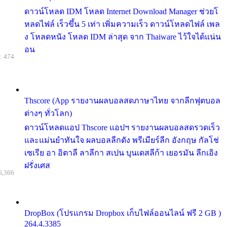
ดาวน์โหลด IDM โหลด Internet Download Manager ช่วยโ
หลดไฟล์ เร็วขึ้น 5 เท่า เพิ่มความเร็ว ดาวน์โหลดไฟล์ เพล
ง โหลดหนัง โหลด IDM ล่าสุด จาก Thaiware ไว้ใจได้แน่น
อน
: 474
Thscore (App รายงานผลบอลสดภาษาไทย จากลีกฟุตบอล
ต่างๆ ทั่วโลก)
ดาวน์โหลดแอป Thscore แอปฯ รายงานผลบอลสดรวดเร็ว
และแม่นยำทันใจ ผลบอลลีกดัง พรีเมียร์ลีก อังกฤษ กัลโช่
เซเรีย อา อิตาลี ลาลีกา สเปน บุนเดสลีก้า เยอรมัน ลีกเอิง
ฝรั่งเศส
6,366
DropBox (โปรแกรม Dropbox เก็บไฟล์ออนไลน์ ฟรี 2 GB )
264.4.3385