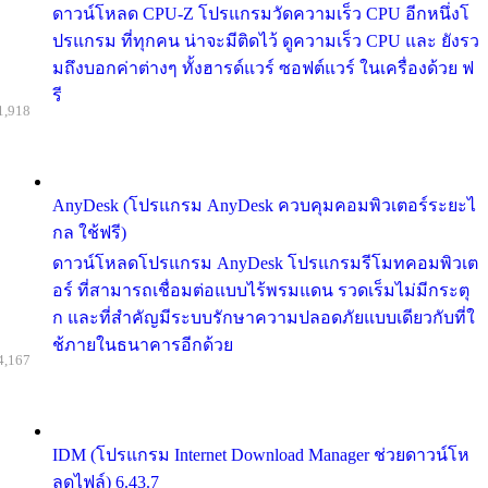
ดาวน์โหลด CPU-Z โปรแกรมวัดความเร็ว CPU อีกหนึ่งโ
ปรแกรม ที่ทุกคน น่าจะมีติดไว้ ดูความเร็ว CPU และ ยังรว
มถึงบอกค่าต่างๆ ทั้งฮารด์แวร์ ซอฟต์แวร์ ในเครื่องด้วย ฟ
รี
1,918
AnyDesk (โปรแกรม AnyDesk ควบคุมคอมพิวเตอร์ระยะไ
กล ใช้ฟรี)
ดาวน์โหลดโปรแกรม AnyDesk โปรแกรมรีโมทคอมพิวเต
อร์ ที่สามารถเชื่อมต่อแบบไร้พรมแดน รวดเร็มไม่มีกระตุ
ก และที่สำคัญมีระบบรักษาความปลอดภัยแบบเดียวกับที่ใ
ช้ภายในธนาคารอีกด้วย
4,167
IDM (โปรแกรม Internet Download Manager ช่วยดาวน์โห
ลดไฟล์) 6.43.7