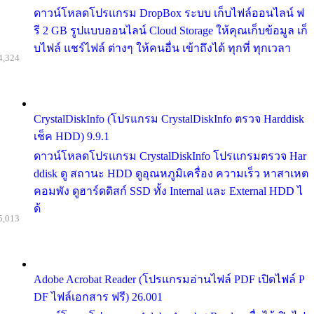
ดาวน์โหลดโปรแกรม DropBox ระบบ เก็บไฟล์ออนไลน์ ฟ
รี 2 GB รูปแบบออนไลน์ Cloud Storage ให้คุณเก็บข้อมูล เก็
บไฟล์ แชร์ไฟล์ ต่างๆ ให้คนอื่น เข้าถึงได้ ทุกที่ ทุกเวลา
4,324
CrystalDiskInfo (โปรแกรม CrystalDiskInfo ตรวจ Harddisk
เช็ค HDD) 9.9.1
ดาวน์โหลดโปรแกรม CrystalDiskInfo โปรแกรมตรวจ Har
ddisk ดู สถานะ HDD ดูอุณหภูมิเครื่อง ความเร็ว หาสาเหต
คอมพัง ดูฮาร์ดดิสก์ SSD ทั้ง Internal และ External HDD ไ
ด้
5,013
Adobe Acrobat Reader (โปรแกรมอ่านไฟล์ PDF เปิดไฟล์ P
DF ไฟล์เอกสาร ฟรี) 26.001