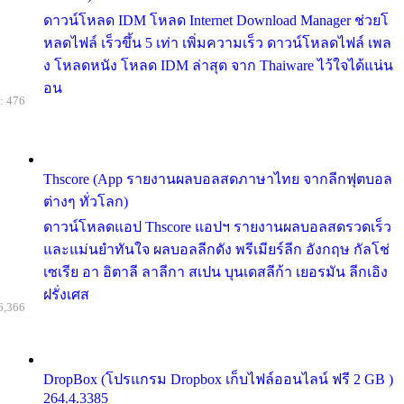
ดาวน์โหลด IDM โหลด Internet Download Manager ช่วยโ
หลดไฟล์ เร็วขึ้น 5 เท่า เพิ่มความเร็ว ดาวน์โหลดไฟล์ เพล
ง โหลดหนัง โหลด IDM ล่าสุด จาก Thaiware ไว้ใจได้แน่น
อน
: 476
Thscore (App รายงานผลบอลสดภาษาไทย จากลีกฟุตบอล
ต่างๆ ทั่วโลก)
ดาวน์โหลดแอป Thscore แอปฯ รายงานผลบอลสดรวดเร็ว
และแม่นยำทันใจ ผลบอลลีกดัง พรีเมียร์ลีก อังกฤษ กัลโช่
เซเรีย อา อิตาลี ลาลีกา สเปน บุนเดสลีก้า เยอรมัน ลีกเอิง
ฝรั่งเศส
6,366
DropBox (โปรแกรม Dropbox เก็บไฟล์ออนไลน์ ฟรี 2 GB )
264.4.3385