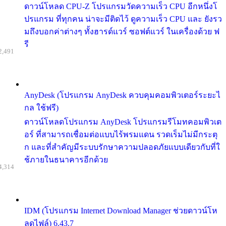
ดาวน์โหลด CPU-Z โปรแกรมวัดความเร็ว CPU อีกหนึ่งโ
ปรแกรม ที่ทุกคน น่าจะมีติดไว้ ดูความเร็ว CPU และ ยังรว
มถึงบอกค่าต่างๆ ทั้งฮารด์แวร์ ซอฟต์แวร์ ในเครื่องด้วย ฟ
รี
2,491
AnyDesk (โปรแกรม AnyDesk ควบคุมคอมพิวเตอร์ระยะไ
กล ใช้ฟรี)
ดาวน์โหลดโปรแกรม AnyDesk โปรแกรมรีโมทคอมพิวเต
อร์ ที่สามารถเชื่อมต่อแบบไร้พรมแดน รวดเร็มไม่มีกระตุ
ก และที่สำคัญมีระบบรักษาความปลอดภัยแบบเดียวกับที่ใ
ช้ภายในธนาคารอีกด้วย
4,314
IDM (โปรแกรม Internet Download Manager ช่วยดาวน์โห
ลดไฟล์) 6.43.7