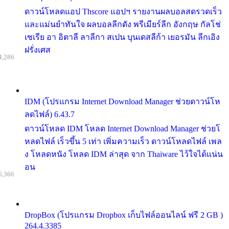
ดาวน์โหลดแอป Thscore แอปฯ รายงานผลบอลสดรวดเร็ว
และแม่นยำทันใจ ผลบอลลีกดัง พรีเมียร์ลีก อังกฤษ กัลโช่
เซเรีย อา อิตาลี ลาลีกา สเปน บุนเดสลีก้า เยอรมัน ลีกเอิง
ฝรั่งเศส
4,286
IDM (โปรแกรม Internet Download Manager ช่วยดาวน์โห
ลดไฟล์) 6.43.7
ดาวน์โหลด IDM โหลด Internet Download Manager ช่วยโ
หลดไฟล์ เร็วขึ้น 5 เท่า เพิ่มความเร็ว ดาวน์โหลดไฟล์ เพล
ง โหลดหนัง โหลด IDM ล่าสุด จาก Thaiware ไว้ใจได้แน่น
อน
6,366
DropBox (โปรแกรม Dropbox เก็บไฟล์ออนไลน์ ฟรี 2 GB )
264.4.3385