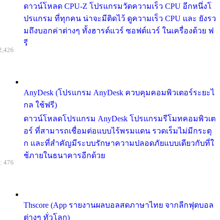
ดาวน์โหลด CPU-Z โปรแกรมวัดความเร็ว CPU อีกหนึ่งโ
ปรแกรม ที่ทุกคน น่าจะมีติดไว้ ดูความเร็ว CPU และ ยังรว
มถึงบอกค่าต่างๆ ทั้งฮารด์แวร์ ซอฟต์แวร์ ในเครื่องด้วย ฟ
รี
2,426
AnyDesk (โปรแกรม AnyDesk ควบคุมคอมพิวเตอร์ระยะไ
กล ใช้ฟรี)
ดาวน์โหลดโปรแกรม AnyDesk โปรแกรมรีโมทคอมพิวเต
อร์ ที่สามารถเชื่อมต่อแบบไร้พรมแดน รวดเร็มไม่มีกระตุ
ก และที่สำคัญมีระบบรักษาความปลอดภัยแบบเดียวกับที่ใ
ช้ภายในธนาคารอีกด้วย
: 476
Thscore (App รายงานผลบอลสดภาษาไทย จากลีกฟุตบอล
ต่างๆ ทั่วโลก)