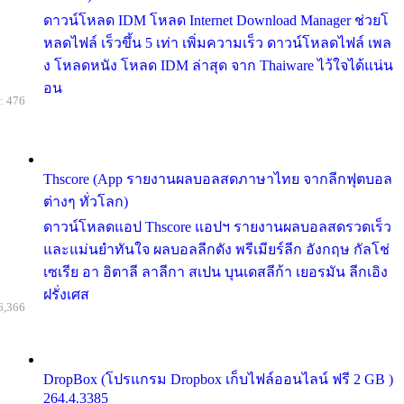
ดาวน์โหลด IDM โหลด Internet Download Manager ช่วยโ
หลดไฟล์ เร็วขึ้น 5 เท่า เพิ่มความเร็ว ดาวน์โหลดไฟล์ เพล
ง โหลดหนัง โหลด IDM ล่าสุด จาก Thaiware ไว้ใจได้แน่น
อน
: 476
Thscore (App รายงานผลบอลสดภาษาไทย จากลีกฟุตบอล
ต่างๆ ทั่วโลก)
ดาวน์โหลดแอป Thscore แอปฯ รายงานผลบอลสดรวดเร็ว
และแม่นยำทันใจ ผลบอลลีกดัง พรีเมียร์ลีก อังกฤษ กัลโช่
เซเรีย อา อิตาลี ลาลีกา สเปน บุนเดสลีก้า เยอรมัน ลีกเอิง
ฝรั่งเศส
6,366
DropBox (โปรแกรม Dropbox เก็บไฟล์ออนไลน์ ฟรี 2 GB )
264.4.3385