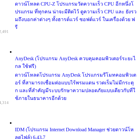
ดาวน์โหลด CPU-Z โปรแกรมวัดความเร็ว CPU อีกหนึ่งโ
ปรแกรม ที่ทุกคน น่าจะมีติดไว้ ดูความเร็ว CPU และ ยังรว
มถึงบอกค่าต่างๆ ทั้งฮารด์แวร์ ซอฟต์แวร์ ในเครื่องด้วย ฟ
รี
2,491
AnyDesk (โปรแกรม AnyDesk ควบคุมคอมพิวเตอร์ระยะไ
กล ใช้ฟรี)
ดาวน์โหลดโปรแกรม AnyDesk โปรแกรมรีโมทคอมพิวเต
อร์ ที่สามารถเชื่อมต่อแบบไร้พรมแดน รวดเร็มไม่มีกระตุ
ก และที่สำคัญมีระบบรักษาความปลอดภัยแบบเดียวกับที่ใ
ช้ภายในธนาคารอีกด้วย
4,314
IDM (โปรแกรม Internet Download Manager ช่วยดาวน์โห
ลดไฟล์) 6.43.7