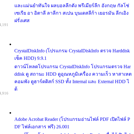
และแม่นยำทันใจ ผลบอลลีกดัง พรีเมียร์ลีก อังกฤษ กัลโช่
เซเรีย อา อิตาลี ลาลีกา สเปน บุนเดสลีก้า เยอรมัน ลีกเอิง
ฝรั่งเศส
4,191
CrystalDiskInfo (โปรแกรม CrystalDiskInfo ตรวจ Harddisk
เช็ค HDD) 9.9.1
ดาวน์โหลดโปรแกรม CrystalDiskInfo โปรแกรมตรวจ Har
ddisk ดู สถานะ HDD ดูอุณหภูมิเครื่อง ความเร็ว หาสาเหต
คอมพัง ดูฮาร์ดดิสก์ SSD ทั้ง Internal และ External HDD ไ
ด้
4,916
Adobe Acrobat Reader (โปรแกรมอ่านไฟล์ PDF เปิดไฟล์ P
DF ไฟล์เอกสาร ฟรี) 26.001