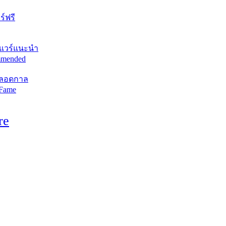
์ฟรี
แวร์แนะนำ
mended
ตลอดกาล
 Fame
re