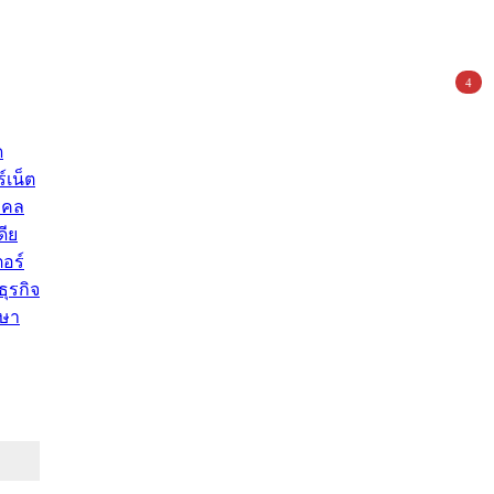
4
ด
์เน็ต
คคล
ดีย
อร์
ุรกิจ
ษา