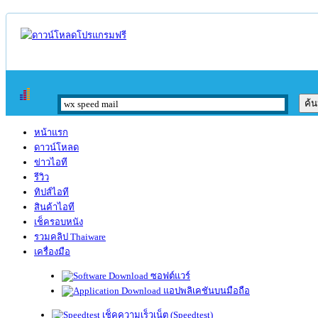
หน้าแรก
ดาวน์โหลด
ข่าวไอที
รีวิว
ทิปส์ไอที
สินค้าไอที
เช็ครอบหนัง
รวมคลิป Thaiware
เครื่องมือ
ซอฟต์แวร์
แอปพลิเคชันบนมือถือ
เช็คความเร็วเน็ต (Speedtest)