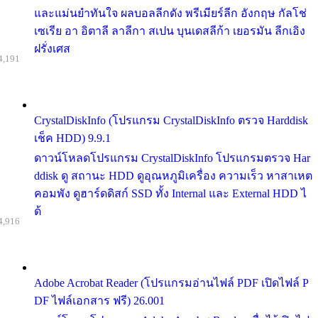
และแม่นยำทันใจ ผลบอลลีกดัง พรีเมียร์ลีก อังกฤษ กัลโช่
เซเรีย อา อิตาลี ลาลีกา สเปน บุนเดสลีก้า เยอรมัน ลีกเอิง
ฝรั่งเศส
4,191
CrystalDiskInfo (โปรแกรม CrystalDiskInfo ตรวจ Harddisk
เช็ค HDD) 9.9.1
ดาวน์โหลดโปรแกรม CrystalDiskInfo โปรแกรมตรวจ Har
ddisk ดู สถานะ HDD ดูอุณหภูมิเครื่อง ความเร็ว หาสาเหต
คอมพัง ดูฮาร์ดดิสก์ SSD ทั้ง Internal และ External HDD ไ
ด้
4,916
Adobe Acrobat Reader (โปรแกรมอ่านไฟล์ PDF เปิดไฟล์ P
DF ไฟล์เอกสาร ฟรี) 26.001