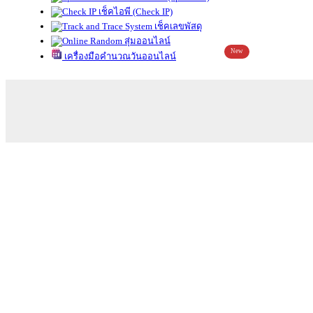
เช็คไอพี (Check IP)
เช็คเลขพัสดุ
สุ่มออนไลน์
New
เครื่องมือคำนวณวันออนไลน์