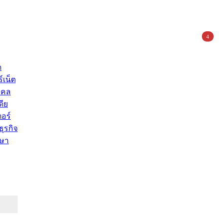
4
ด
์เน็ต
คคล
ดีย
อร์
ุรกิจ
ษา