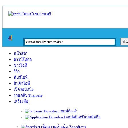
หน้าแรก
ดาวน์โหลด
ข่าวไอที
รีวิว
ทิปส์ไอที
สินค้าไอที
เช็ครอบหนัง
รวมคลิป Thaiware
เครื่องมือ
ซอฟต์แวร์
แอปพลิเคชันบนมือถือ
เช็คความเร็วเน็ต (Speedtest)