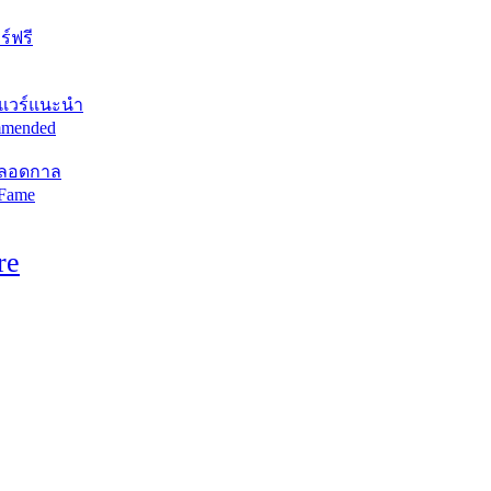
์ฟรี
แวร์แนะนำ
mended
ตลอดกาล
 Fame
re