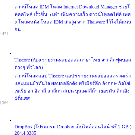
ดาวน์โหลด IDM โหลด Internet Download Manager ช่วยโ
หลดไฟล์ เร็วขึ้น 5 เท่า เพิ่มความเร็ว ดาวน์โหลดไฟล์ เพล
ง โหลดหนัง โหลด IDM ล่าสุด จาก Thaiware ไว้ใจได้แน่น
อน
: 474
Thscore (App รายงานผลบอลสดภาษาไทย จากลีกฟุตบอล
ต่างๆ ทั่วโลก)
ดาวน์โหลดแอป Thscore แอปฯ รายงานผลบอลสดรวดเร็ว
และแม่นยำทันใจ ผลบอลลีกดัง พรีเมียร์ลีก อังกฤษ กัลโช่
เซเรีย อา อิตาลี ลาลีกา สเปน บุนเดสลีก้า เยอรมัน ลีกเอิง
ฝรั่งเศส
6,366
DropBox (โปรแกรม Dropbox เก็บไฟล์ออนไลน์ ฟรี 2 GB )
264.4.3385