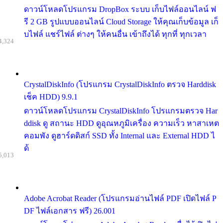
ดาวน์โหลดโปรแกรม DropBox ระบบ เก็บไฟล์ออนไลน์ ฟ
รี 2 GB รูปแบบออนไลน์ Cloud Storage ให้คุณเก็บข้อมูล เก็
บไฟล์ แชร์ไฟล์ ต่างๆ ให้คนอื่น เข้าถึงได้ ทุกที่ ทุกเวลา
4,324
CrystalDiskInfo (โปรแกรม CrystalDiskInfo ตรวจ Harddisk
เช็ค HDD) 9.9.1
ดาวน์โหลดโปรแกรม CrystalDiskInfo โปรแกรมตรวจ Har
ddisk ดู สถานะ HDD ดูอุณหภูมิเครื่อง ความเร็ว หาสาเหต
คอมพัง ดูฮาร์ดดิสก์ SSD ทั้ง Internal และ External HDD ไ
ด้
5,013
Adobe Acrobat Reader (โปรแกรมอ่านไฟล์ PDF เปิดไฟล์ P
DF ไฟล์เอกสาร ฟรี) 26.001