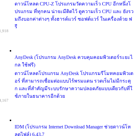
ดาวน์โหลด CPU-Z โปรแกรมวัดความเร็ว CPU อีกหนึ่งโ
ปรแกรม ที่ทุกคน น่าจะมีติดไว้ ดูความเร็ว CPU และ ยังรว
มถึงบอกค่าต่างๆ ทั้งฮารด์แวร์ ซอฟต์แวร์ ในเครื่องด้วย ฟ
รี
1,918
AnyDesk (โปรแกรม AnyDesk ควบคุมคอมพิวเตอร์ระยะไ
กล ใช้ฟรี)
ดาวน์โหลดโปรแกรม AnyDesk โปรแกรมรีโมทคอมพิวเต
อร์ ที่สามารถเชื่อมต่อแบบไร้พรมแดน รวดเร็มไม่มีกระตุ
ก และที่สำคัญมีระบบรักษาความปลอดภัยแบบเดียวกับที่ใ
ช้ภายในธนาคารอีกด้วย
4,167
IDM (โปรแกรม Internet Download Manager ช่วยดาวน์โห
ลดไฟล์) 6.43.7