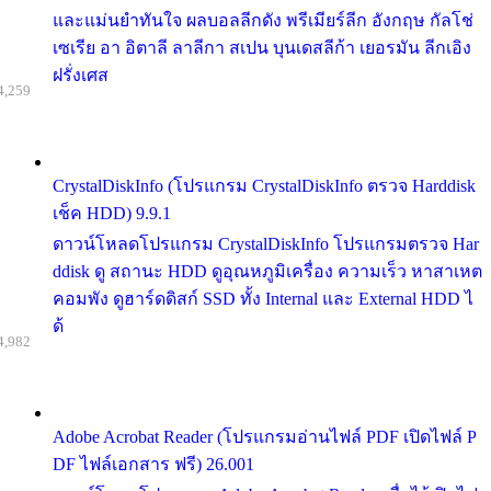
และแม่นยำทันใจ ผลบอลลีกดัง พรีเมียร์ลีก อังกฤษ กัลโช่
เซเรีย อา อิตาลี ลาลีกา สเปน บุนเดสลีก้า เยอรมัน ลีกเอิง
ฝรั่งเศส
4,259
CrystalDiskInfo (โปรแกรม CrystalDiskInfo ตรวจ Harddisk
เช็ค HDD) 9.9.1
ดาวน์โหลดโปรแกรม CrystalDiskInfo โปรแกรมตรวจ Har
ddisk ดู สถานะ HDD ดูอุณหภูมิเครื่อง ความเร็ว หาสาเหต
คอมพัง ดูฮาร์ดดิสก์ SSD ทั้ง Internal และ External HDD ไ
ด้
4,982
Adobe Acrobat Reader (โปรแกรมอ่านไฟล์ PDF เปิดไฟล์ P
DF ไฟล์เอกสาร ฟรี) 26.001