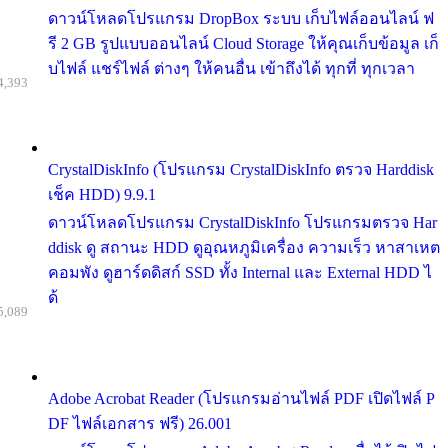
ดาวน์โหลดโปรแกรม DropBox ระบบ เก็บไฟล์ออนไลน์ ฟ
รี 2 GB รูปแบบออนไลน์ Cloud Storage ให้คุณเก็บข้อมูล เก็
บไฟล์ แชร์ไฟล์ ต่างๆ ให้คนอื่น เข้าถึงได้ ทุกที่ ทุกเวลา
4,393
CrystalDiskInfo (โปรแกรม CrystalDiskInfo ตรวจ Harddisk
เช็ค HDD) 9.9.1
ดาวน์โหลดโปรแกรม CrystalDiskInfo โปรแกรมตรวจ Har
ddisk ดู สถานะ HDD ดูอุณหภูมิเครื่อง ความเร็ว หาสาเหต
คอมพัง ดูฮาร์ดดิสก์ SSD ทั้ง Internal และ External HDD ไ
ด้
5,089
Adobe Acrobat Reader (โปรแกรมอ่านไฟล์ PDF เปิดไฟล์ P
DF ไฟล์เอกสาร ฟรี) 26.001