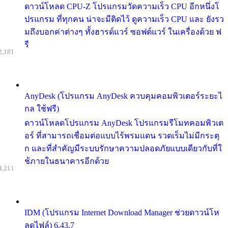
ดาวน์โหลด CPU-Z โปรแกรมวัดความเร็ว CPU อีกหนึ่งโ
ปรแกรม ที่ทุกคน น่าจะมีติดไว้ ดูความเร็ว CPU และ ยังรว
มถึงบอกค่าต่างๆ ทั้งฮารด์แวร์ ซอฟต์แวร์ ในเครื่องด้วย ฟ
รี
2,181
AnyDesk (โปรแกรม AnyDesk ควบคุมคอมพิวเตอร์ระยะไ
กล ใช้ฟรี)
ดาวน์โหลดโปรแกรม AnyDesk โปรแกรมรีโมทคอมพิวเต
อร์ ที่สามารถเชื่อมต่อแบบไร้พรมแดน รวดเร็มไม่มีกระตุ
ก และที่สำคัญมีระบบรักษาความปลอดภัยแบบเดียวกับที่ใ
ช้ภายในธนาคารอีกด้วย
4,211
IDM (โปรแกรม Internet Download Manager ช่วยดาวน์โห
ลดไฟล์) 6.43.7