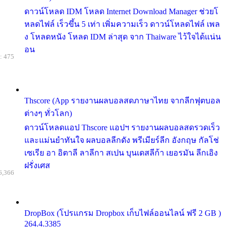
ดาวน์โหลด IDM โหลด Internet Download Manager ช่วยโ
หลดไฟล์ เร็วขึ้น 5 เท่า เพิ่มความเร็ว ดาวน์โหลดไฟล์ เพล
ง โหลดหนัง โหลด IDM ล่าสุด จาก Thaiware ไว้ใจได้แน่น
อน
: 475
Thscore (App รายงานผลบอลสดภาษาไทย จากลีกฟุตบอล
ต่างๆ ทั่วโลก)
ดาวน์โหลดแอป Thscore แอปฯ รายงานผลบอลสดรวดเร็ว
และแม่นยำทันใจ ผลบอลลีกดัง พรีเมียร์ลีก อังกฤษ กัลโช่
เซเรีย อา อิตาลี ลาลีกา สเปน บุนเดสลีก้า เยอรมัน ลีกเอิง
ฝรั่งเศส
6,366
DropBox (โปรแกรม Dropbox เก็บไฟล์ออนไลน์ ฟรี 2 GB )
264.4.3385