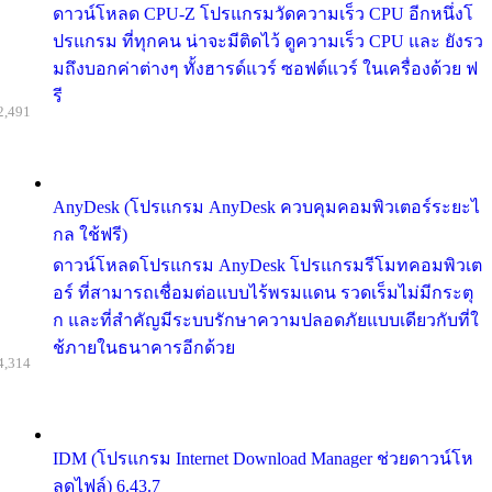
ดาวน์โหลด CPU-Z โปรแกรมวัดความเร็ว CPU อีกหนึ่งโ
ปรแกรม ที่ทุกคน น่าจะมีติดไว้ ดูความเร็ว CPU และ ยังรว
มถึงบอกค่าต่างๆ ทั้งฮารด์แวร์ ซอฟต์แวร์ ในเครื่องด้วย ฟ
รี
2,491
AnyDesk (โปรแกรม AnyDesk ควบคุมคอมพิวเตอร์ระยะไ
กล ใช้ฟรี)
ดาวน์โหลดโปรแกรม AnyDesk โปรแกรมรีโมทคอมพิวเต
อร์ ที่สามารถเชื่อมต่อแบบไร้พรมแดน รวดเร็มไม่มีกระตุ
ก และที่สำคัญมีระบบรักษาความปลอดภัยแบบเดียวกับที่ใ
ช้ภายในธนาคารอีกด้วย
4,314
IDM (โปรแกรม Internet Download Manager ช่วยดาวน์โห
ลดไฟล์) 6.43.7