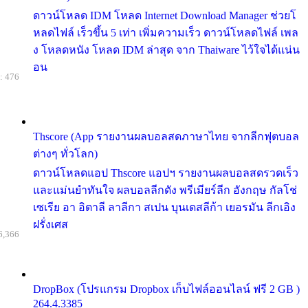
ดาวน์โหลด IDM โหลด Internet Download Manager ช่วยโ
หลดไฟล์ เร็วขึ้น 5 เท่า เพิ่มความเร็ว ดาวน์โหลดไฟล์ เพล
ง โหลดหนัง โหลด IDM ล่าสุด จาก Thaiware ไว้ใจได้แน่น
อน
: 476
Thscore (App รายงานผลบอลสดภาษาไทย จากลีกฟุตบอล
ต่างๆ ทั่วโลก)
ดาวน์โหลดแอป Thscore แอปฯ รายงานผลบอลสดรวดเร็ว
และแม่นยำทันใจ ผลบอลลีกดัง พรีเมียร์ลีก อังกฤษ กัลโช่
เซเรีย อา อิตาลี ลาลีกา สเปน บุนเดสลีก้า เยอรมัน ลีกเอิง
ฝรั่งเศส
6,366
DropBox (โปรแกรม Dropbox เก็บไฟล์ออนไลน์ ฟรี 2 GB )
264.4.3385