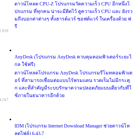
ดาวน์โหลด CPU-Z โปรแกรมวัดความเร็ว CPU อีกหนึ่งโ
ปรแกรม ที่ทุกคน น่าจะมีติดไว้ ดูความเร็ว CPU และ ยังรว
มถึงบอกค่าต่างๆ ทั้งฮารด์แวร์ ซอฟต์แวร์ ในเครื่องด้วย ฟ
รี
1,918
AnyDesk (โปรแกรม AnyDesk ควบคุมคอมพิวเตอร์ระยะไ
กล ใช้ฟรี)
ดาวน์โหลดโปรแกรม AnyDesk โปรแกรมรีโมทคอมพิวเต
อร์ ที่สามารถเชื่อมต่อแบบไร้พรมแดน รวดเร็มไม่มีกระตุ
ก และที่สำคัญมีระบบรักษาความปลอดภัยแบบเดียวกับที่ใ
ช้ภายในธนาคารอีกด้วย
4,167
IDM (โปรแกรม Internet Download Manager ช่วยดาวน์โห
ลดไฟล์) 6.43.7