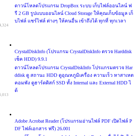
ดาวน์โหลดโปรแกรม DropBox ระบบ เก็บไฟล์ออนไลน์ ฟ
รี 2 GB รูปแบบออนไลน์ Cloud Storage ให้คุณเก็บข้อมูล เก็
บไฟล์ แชร์ไฟล์ ต่างๆ ให้คนอื่น เข้าถึงได้ ทุกที่ ทุกเวลา
4,324
CrystalDiskInfo (โปรแกรม CrystalDiskInfo ตรวจ Harddisk
เช็ค HDD) 9.9.1
ดาวน์โหลดโปรแกรม CrystalDiskInfo โปรแกรมตรวจ Har
ddisk ดู สถานะ HDD ดูอุณหภูมิเครื่อง ความเร็ว หาสาเหต
คอมพัง ดูฮาร์ดดิสก์ SSD ทั้ง Internal และ External HDD ไ
ด้
5,013
Adobe Acrobat Reader (โปรแกรมอ่านไฟล์ PDF เปิดไฟล์ P
DF ไฟล์เอกสาร ฟรี) 26.001