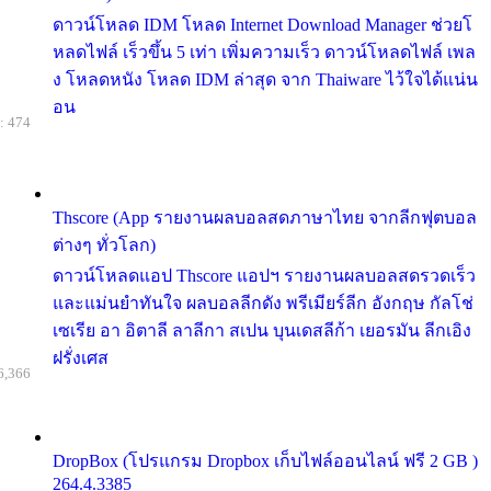
ดาวน์โหลด IDM โหลด Internet Download Manager ช่วยโ
หลดไฟล์ เร็วขึ้น 5 เท่า เพิ่มความเร็ว ดาวน์โหลดไฟล์ เพล
ง โหลดหนัง โหลด IDM ล่าสุด จาก Thaiware ไว้ใจได้แน่น
อน
: 474
Thscore (App รายงานผลบอลสดภาษาไทย จากลีกฟุตบอล
ต่างๆ ทั่วโลก)
ดาวน์โหลดแอป Thscore แอปฯ รายงานผลบอลสดรวดเร็ว
และแม่นยำทันใจ ผลบอลลีกดัง พรีเมียร์ลีก อังกฤษ กัลโช่
เซเรีย อา อิตาลี ลาลีกา สเปน บุนเดสลีก้า เยอรมัน ลีกเอิง
ฝรั่งเศส
6,366
DropBox (โปรแกรม Dropbox เก็บไฟล์ออนไลน์ ฟรี 2 GB )
264.4.3385