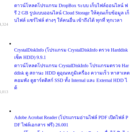
ดาวน์โหลดโปรแกรม DropBox ระบบ เก็บไฟล์ออนไลน์ ฟ
รี 2 GB รูปแบบออนไลน์ Cloud Storage ให้คุณเก็บข้อมูล เก็
บไฟล์ แชร์ไฟล์ ต่างๆ ให้คนอื่น เข้าถึงได้ ทุกที่ ทุกเวลา
4,324
CrystalDiskInfo (โปรแกรม CrystalDiskInfo ตรวจ Harddisk
เช็ค HDD) 9.9.1
ดาวน์โหลดโปรแกรม CrystalDiskInfo โปรแกรมตรวจ Har
ddisk ดู สถานะ HDD ดูอุณหภูมิเครื่อง ความเร็ว หาสาเหต
คอมพัง ดูฮาร์ดดิสก์ SSD ทั้ง Internal และ External HDD ไ
ด้
5,013
Adobe Acrobat Reader (โปรแกรมอ่านไฟล์ PDF เปิดไฟล์ P
DF ไฟล์เอกสาร ฟรี) 26.001