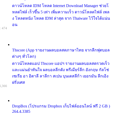
ดาวน์โหลด IDM โหลด Internet Download Manager ช่วยโ
หลดไฟล์ เร็วขึ้น 5 เท่า เพิ่มความเร็ว ดาวน์โหลดไฟล์ เพล
ง โหลดหนัง โหลด IDM ล่าสุด จาก Thaiware ไว้ใจได้แน่น
อน
: 474
Thscore (App รายงานผลบอลสดภาษาไทย จากลีกฟุตบอล
ต่างๆ ทั่วโลก)
ดาวน์โหลดแอป Thscore แอปฯ รายงานผลบอลสดรวดเร็ว
และแม่นยำทันใจ ผลบอลลีกดัง พรีเมียร์ลีก อังกฤษ กัลโช่
เซเรีย อา อิตาลี ลาลีกา สเปน บุนเดสลีก้า เยอรมัน ลีกเอิง
ฝรั่งเศส
6,366
DropBox (โปรแกรม Dropbox เก็บไฟล์ออนไลน์ ฟรี 2 GB )
264.4.3385