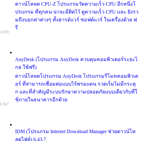
ดาวน์โหลด CPU-Z โปรแกรมวัดความเร็ว CPU อีกหนึ่งโ
ปรแกรม ที่ทุกคน น่าจะมีติดไว้ ดูความเร็ว CPU และ ยังรว
มถึงบอกค่าต่างๆ ทั้งฮารด์แวร์ ซอฟต์แวร์ ในเครื่องด้วย ฟ
รี
1,918
AnyDesk (โปรแกรม AnyDesk ควบคุมคอมพิวเตอร์ระยะไ
กล ใช้ฟรี)
ดาวน์โหลดโปรแกรม AnyDesk โปรแกรมรีโมทคอมพิวเต
อร์ ที่สามารถเชื่อมต่อแบบไร้พรมแดน รวดเร็มไม่มีกระตุ
ก และที่สำคัญมีระบบรักษาความปลอดภัยแบบเดียวกับที่ใ
ช้ภายในธนาคารอีกด้วย
4,167
IDM (โปรแกรม Internet Download Manager ช่วยดาวน์โห
ลดไฟล์) 6.43.7