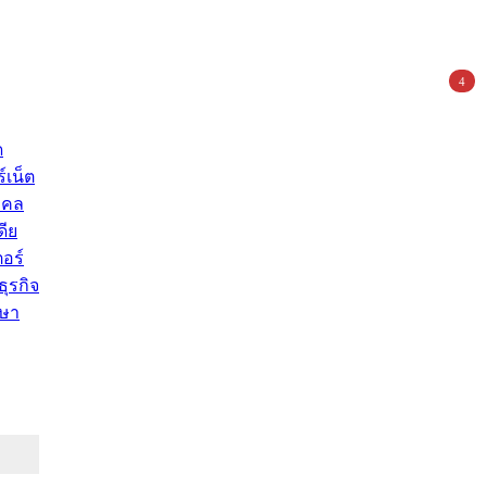
4
ด
์เน็ต
คคล
ดีย
อร์
ุรกิจ
ษา