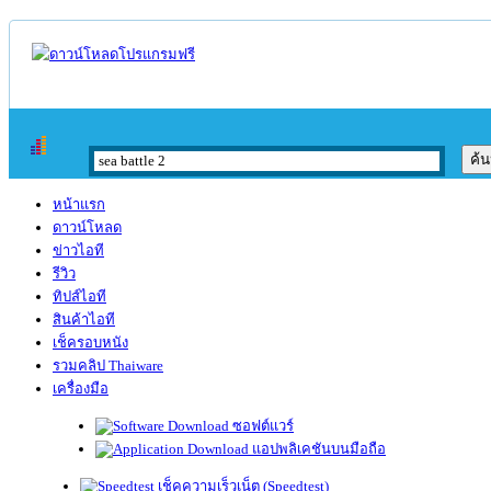
หน้าแรก
ดาวน์โหลด
ข่าวไอที
รีวิว
ทิปส์ไอที
สินค้าไอที
เช็ครอบหนัง
รวมคลิป Thaiware
เครื่องมือ
ซอฟต์แวร์
แอปพลิเคชันบนมือถือ
เช็คความเร็วเน็ต (Speedtest)