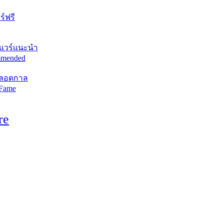
์ฟรี
แวร์แนะนำ
mended
ตลอดกาล
 Fame
re