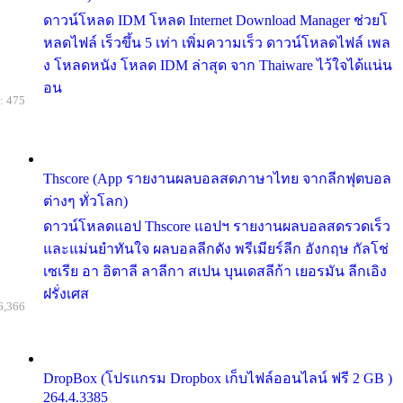
ดาวน์โหลด IDM โหลด Internet Download Manager ช่วยโ
หลดไฟล์ เร็วขึ้น 5 เท่า เพิ่มความเร็ว ดาวน์โหลดไฟล์ เพล
ง โหลดหนัง โหลด IDM ล่าสุด จาก Thaiware ไว้ใจได้แน่น
อน
: 475
Thscore (App รายงานผลบอลสดภาษาไทย จากลีกฟุตบอล
ต่างๆ ทั่วโลก)
ดาวน์โหลดแอป Thscore แอปฯ รายงานผลบอลสดรวดเร็ว
และแม่นยำทันใจ ผลบอลลีกดัง พรีเมียร์ลีก อังกฤษ กัลโช่
เซเรีย อา อิตาลี ลาลีกา สเปน บุนเดสลีก้า เยอรมัน ลีกเอิง
ฝรั่งเศส
6,366
DropBox (โปรแกรม Dropbox เก็บไฟล์ออนไลน์ ฟรี 2 GB )
264.4.3385