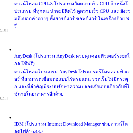
ดาวน์โหลด CPU-Z โปรแกรมวัดความเร็ว CPU อีกหนึ่งโ
ปรแกรม ที่ทุกคน น่าจะมีติดไว้ ดูความเร็ว CPU และ ยังรว
มถึงบอกค่าต่างๆ ทั้งฮารด์แวร์ ซอฟต์แวร์ ในเครื่องด้วย ฟ
รี
2,181
AnyDesk (โปรแกรม AnyDesk ควบคุมคอมพิวเตอร์ระยะไ
กล ใช้ฟรี)
ดาวน์โหลดโปรแกรม AnyDesk โปรแกรมรีโมทคอมพิวเต
อร์ ที่สามารถเชื่อมต่อแบบไร้พรมแดน รวดเร็มไม่มีกระตุ
ก และที่สำคัญมีระบบรักษาความปลอดภัยแบบเดียวกับที่ใ
ช้ภายในธนาคารอีกด้วย
4,211
IDM (โปรแกรม Internet Download Manager ช่วยดาวน์โห
ลดไฟล์) 6.43.7